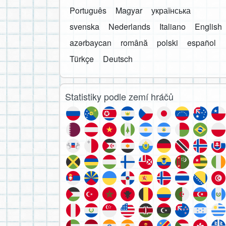
Português
Magyar
українська
svenska
Nederlands
Italiano
English
azərbaycan
română
polski
español
Türkçe
Deutsch
Statistiky podle zemí hráčů