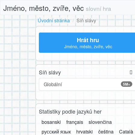
Jméno, město, zvíře, věc
slovní hra
Úvodní stránka
Síň slávy
Hrát hru
Jméno, město, zvíře, věc
Síň slávy
Globální
5M+
Statistiky podle jazyků her
bosanski
français
slovenčina
русский язык
hrvatski
čeština
Català