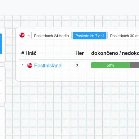
-
Posledních 24 hodin
Posledních 7 dní
Posledních 30 dn
# Hráč
Her
dokončeno / nedok
1.
EpstinIsland
2
50%