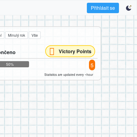
Přihlásit se
í
Minulý rok
Vše
Victory Points
ončeno
5
50%
Statistics are updated every ~hour