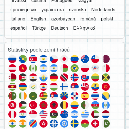
hrvatski
čeština
Português
Magyar
српски језик
українська
svenska
Nederlands
Italiano
English
azərbaycan
română
polski
español
Türkçe
Deutsch
Ελληνικά
Statistiky podle zemí hráčů