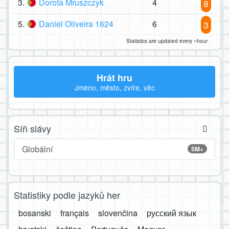
3.
Dorota Mruszczyk
4
8
5.
Daniel Oliveira 1624
6
3
Statistics are updated every ~hour
Hrát hru
Jméno, město, zvíře, věc
Síň slávy
Globální
5M+
Statistiky podle jazyků her
bosanski
français
slovenčina
русский язык