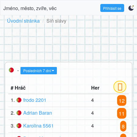
Jméno, město, zvíře, věc
Přihlásit se
Úvodní stránka
Síň slávy
-
Posledních 7 dní
# Hráč
Her
1.
frodo 2201
4
12
2.
Adrian Baran
4
11
3.
Karolina 5561
4
8