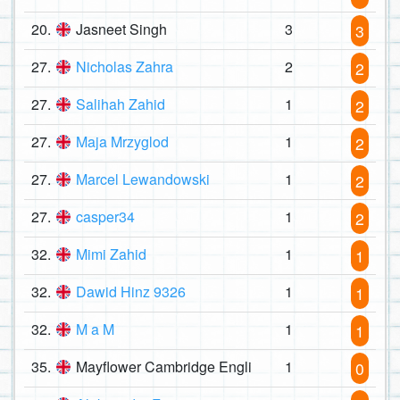
20.
Jasneet Singh
3
3
27.
Nicholas Zahra
2
2
27.
Salihah Zahid
1
2
27.
Maja Mrzyglod
1
2
27.
Marcel Lewandowski
1
2
27.
casper34
1
2
32.
Mimi Zahid
1
1
32.
Dawid Hinz 9326
1
1
32.
M a M
1
1
35.
Mayflower Cambridge Engli
1
0