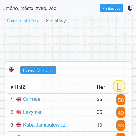
Jméno, město, zvíře, věc
Přihlásit se
Úvodní stránka
Síň slávy
-
Posledních 7 dní
# Hráč
Her
1.
Qri1996
35
58
2.
Lazyman
35
49
3.
Kuba Jamrugiewicz
10
33