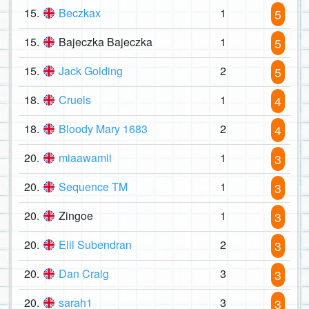
15.
Beczkax
1
5
15.
Bajeczka Bajeczka
1
5
15.
Jack Golding
2
5
18.
Cruels
1
4
18.
Bloody Mary 1683
2
4
20.
miaawamii
1
3
20.
Sequence TM
1
3
20.
Zingoe
1
3
20.
Elil Subendran
2
3
20.
Dan Craig
3
3
20.
sarah1
3
3