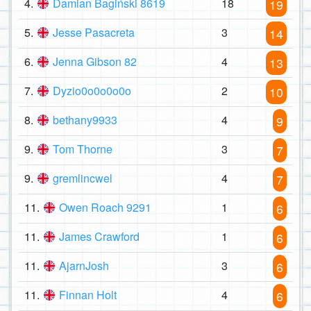
4.
Damian Bagiński 8619
18
19
5.
Jesse Pasacreta
3
14
6.
Jenna Gibson 82
4
13
7.
Dyzio0o0o0o0o
2
10
8.
bethany9933
4
9
9.
Tom Thorne
3
7
9.
gremlincwel
4
7
11.
Owen Roach 9291
1
6
11.
James Crawford
1
6
11.
AjarnJosh
3
6
11.
Finnan Holt
4
6