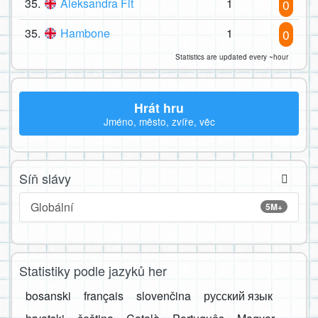
35.
Aleksandra Fit
1
0
35.
Hambone
1
0
Statistics are updated every ~hour
Hrát hru
Jméno, město, zvíře, věc
Síň slávy
Globální
5M+
Statistiky podle jazyků her
bosanski
français
slovenčina
русский язык