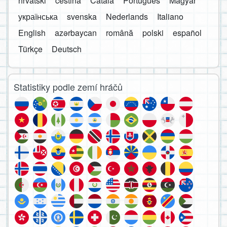
hrvatski
čeština
Català
Português
Magyar
українська
svenska
Nederlands
Italiano
English
azərbaycan
română
polski
español
Türkçe
Deutsch
Statistiky podle zemí hráčů