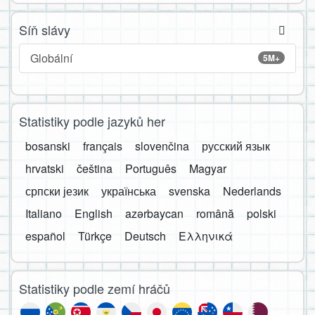
Síň slávy
Globální
5M+
Statistiky podle jazyků her
bosanski
français
slovenčina
русский язык
hrvatski
čeština
Português
Magyar
српски језик
українська
svenska
Nederlands
Italiano
English
azərbaycan
română
polski
español
Türkçe
Deutsch
Ελληνικά
Statistiky podle zemí hráčů