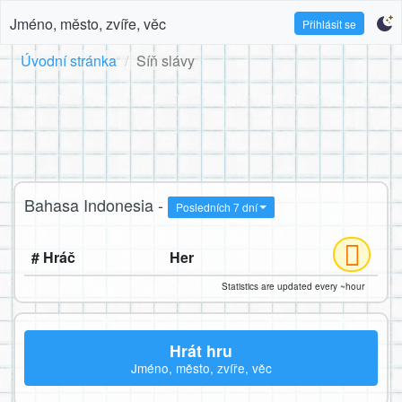
Jméno, město, zvíře, věc
Přihlásit se
Úvodní stránka
Síň slávy
Bahasa Indonesia -
Posledních 7 dní
# Hráč
Her
Statistics are updated every ~hour
Hrát hru
Jméno, město, zvíře, věc