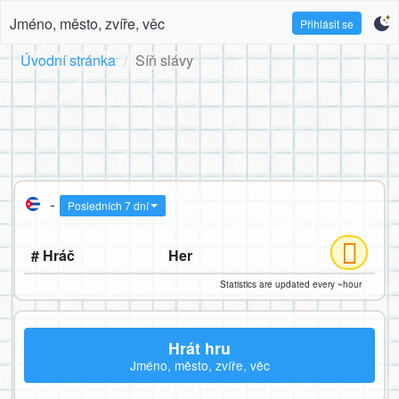
Jméno, město, zvíře, věc
Přihlásit se
Úvodní stránka
Síň slávy
-
Posledních 7 dní
# Hráč
Her
Statistics are updated every ~hour
Hrát hru
Jméno, město, zvíře, věc