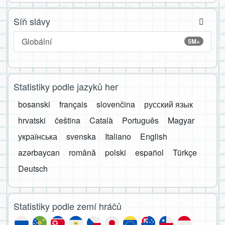
Síň slávy
Globální
5M+
Statistiky podle jazyků her
bosanski
français
slovenčina
русский язык
hrvatski
čeština
Català
Português
Magyar
українська
svenska
Italiano
English
azərbaycan
română
polski
español
Türkçe
Deutsch
Statistiky podle zemí hráčů