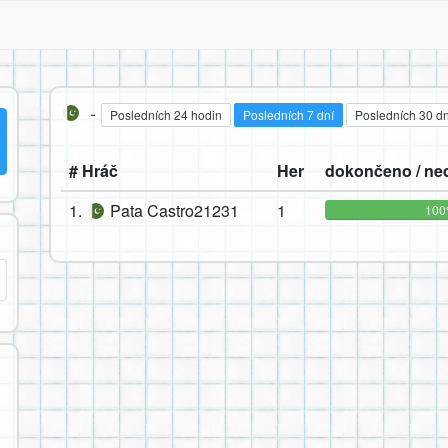
-
Posledních 24 hodin
Posledních 7 dní
Posledních 30 dn
# Hráč
Her
dokončeno / n
1.
Pata Castro21231
1
10