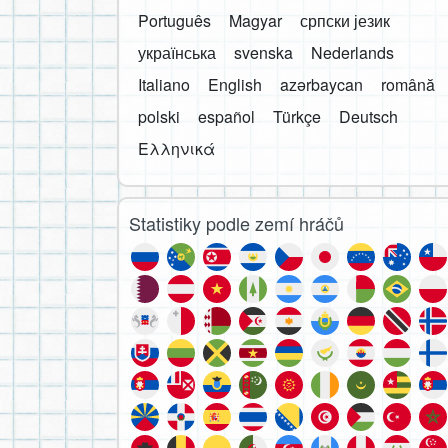
Português
Magyar
српски језик
українська
svenska
Nederlands
Italiano
English
azərbaycan
română
polski
español
Türkçe
Deutsch
Ελληνικά
Statistiky podle zemí hráčů