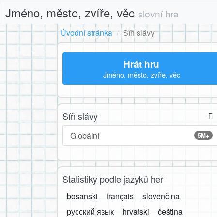
Jméno, město, zvíře, věc
slovní hra
Úvodní stránka
Síň slávy
Hrát hru
Jméno, město, zvíře, věc
Síň slávy
Globální
5M+
Statistiky podle jazyků her
bosanski
français
slovenčina
русский язык
hrvatski
čeština