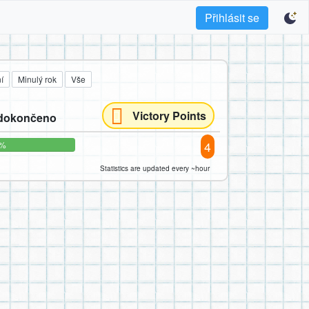
Přihlásit se
í
Minulý rok
Vše
Victory Points
edokončeno
4
0%
Statistics are updated every ~hour