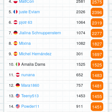
4.
MatiCon
2581
2575
5.
juste Eviam
2326
2396
6.
pjotr 63
1064
2319
7.
Jialina Schnuppenstern
1074
2277
8.
Mixina
1082
1827
9.
Michel Hernández
301
1697
10.
Amalia Dams
1525
1525
11.
nunana
652
1483
12.
Mara1860
757
1481
13.
Teeny513
1453
1455
14.
Powder11
911
1451