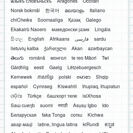
ѩзыкъ словѣньскъ
Aragonés
Occitan
Norsk bokmål
한국어
മലയാളം
Italiano
chiCheŵa
Soomaaliga
Қазақ
Galego
Ekakairũ Naoero
македонски јазик
Lingála
සිංහල
English
Afrikaans
فارسی
sardu
lietuvių kalba
ქართული
Akan
azərbaycan
తెలుగు
română
монгол
te reo Māori
Twi
Gàidhlig
eesti
Gaelg
Lëtzebuergesch
Kernewek
ភាសាខ្មែរ
polski
ဗမာစာ
Shqip
español
Cymraeg
Kiswahili
Iñupiaq, Iñupiatun
ଓଡ଼ିଆ
Türkçe
башҡорт теле
isiXhosa
Saɯ cueŋƅ
suomi
मराठी
Asụsụ Igbo
Ido
Беларуская
faka Tonga
corsu
Kichwa
авар мацӀ
latine, lingua latina
kiRundi
ಕನ್ನಡ