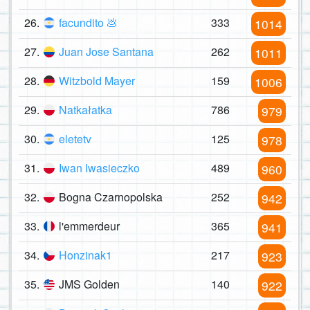
26.
facundito 💩
333
1014
27.
Juan Jose Santana
262
1011
28.
Witzbold Mayer
159
1006
29.
Natkałatka
786
979
30.
eletetv
125
978
31.
Iwan Iwasieczko
489
960
32.
Bogna Czarnopolska
252
942
33.
l'emmerdeur
365
941
34.
Honzinak1
217
923
35.
JMS Golden
140
922