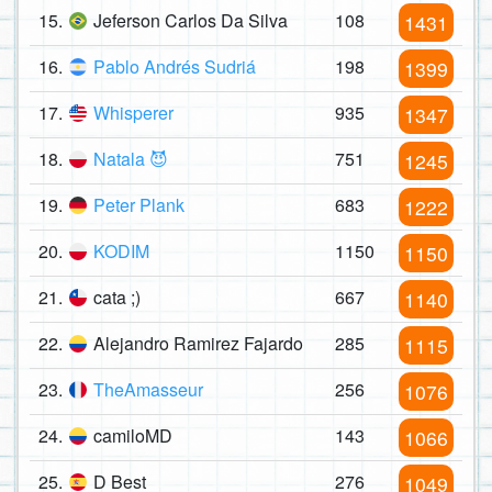
15.
Jeferson Carlos Da Silva
108
1431
16.
Pablo Andrés Sudriá
198
1399
17.
Whisperer
935
1347
18.
Natala 😈
751
1245
19.
Peter Plank
683
1222
20.
KODIM
1150
1150
21.
cata ;)
667
1140
22.
Alejandro Ramirez Fajardo
285
1115
23.
TheAmasseur
256
1076
24.
camiloMD
143
1066
25.
D Best
276
1049