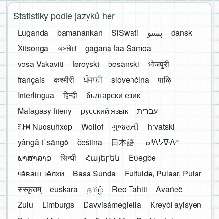
Statistiky podle jazyků her
Luganda
bamanankan
SiSwati
پښتو
dansk
Xitsonga
অসমীয়া
gagana faa Samoa
vosa Vakaviti
føroyskt
bosanski
भोजपुरी
français
कश्मीरी
ਪੰਜਾਬੀ
slovenčina
पाऴि
Interlingua
हिन्दी
български език
Malagasy fiteny
русский язык
עברית
ꆈꌠ꒿ Nuosuhxop
Wollof
ગુજરાતી
hrvatski
yângâ tî sängö
čeština
日本語
ᓀᐦᐃᔭᐍᐏᐣ
ພາສາລາວ
सिन्धी
Հայերեն
Eʋegbe
чӑваш чӗлхи
Basa Sunda
Fulfulde, Pulaar, Pular
संस्कृतम्
euskara
தமிழ்
Reo Tahiti
Avañeẽ
Zulu
Limburgs
Davvisámegiella
Kreyòl ayisyen