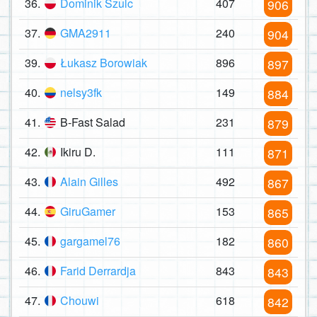
36.
Dominik Szulc
407
906
37.
GMA2911
240
904
39.
Łukasz Borowiak
896
897
40.
nelsy3fk
149
884
41.
B-Fast Salad
231
879
42.
Ikiru D.
111
871
43.
Alain Gilles
492
867
44.
GiruGamer
153
865
45.
gargamel76
182
860
46.
Farid Derrardja
843
843
47.
Chouwi
618
842