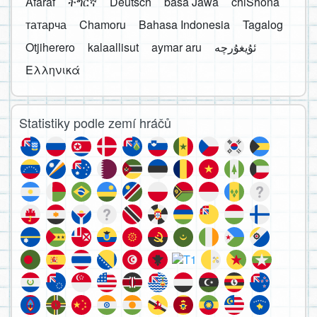
Afaraf
ትግርኛ
Deutsch
basa Jawa
chiShona
татарча
Chamoru
Bahasa Indonesia
Tagalog
Otjiherero
kalaallisut
aymar aru
Ελληνικά
Statistiky podle zemí hráčů