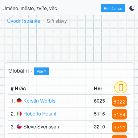
Jméno, město, zvíře, věc
Přihlásit se
Úvodní stránka
Síň slávy
Globální -
Vše
# Hráč
Her
1.
Kerstin Worbis
6025
6022
2.
Roberto Petani
5116
5154
3.
Steve Svensson
3210
3211