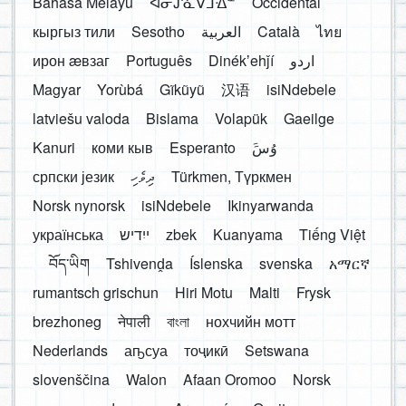
Bahasa Melayu
ᐊᓂᔑᓈᐯᒧᐎᓐ
Occidental
кыргыз тили
Sesotho
العربية
Català
ไทย
ирон æвзаг
Português
Dinékʼehǰí
اردو
Magyar
Yorùbá
Gĩkũyũ
汉语
isiNdebele
latviešu valoda
Bislama
Volapük
Gaeilge
Kanuri
коми кыв
Esperanto
َوُسَ
српски језик
ދިވެހި
Türkmen, Түркмен
Norsk nynorsk
isiNdebele
Ikinyarwanda
українська
ייִדיש
zbek
Kuanyama
Tiếng Việt
བོད་ཡིག
Tshivenḓa
Íslenska
svenska
አማርኛ
rumantsch grischun
Hiri Motu
Malti
Frysk
brezhoneg
नेपाली
বাংলা
нохчийн мотт
Nederlands
аҧсуа
тоҷикӣ
Setswana
slovenščina
Walon
Afaan Oromoo
Norsk