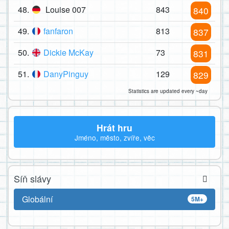
48.
Louise 007
843
840
49.
fanfaron
813
837
50.
Dickie McKay
73
831
51.
DanyPinguy
129
829
Statistics are updated every ~day
Hrát hru
Jméno, město, zvíře, věc
Síň slávy
Globální
5M+