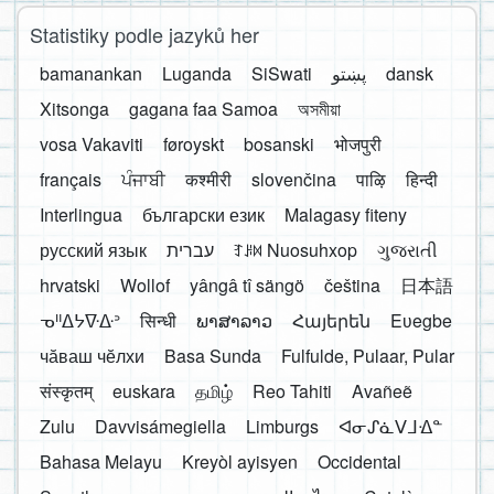
Statistiky podle jazyků her
bamanankan
Luganda
SiSwati
پښتو
dansk
Xitsonga
gagana faa Samoa
অসমীয়া
vosa Vakaviti
føroyskt
bosanski
भोजपुरी
français
ਪੰਜਾਬੀ
कश्मीरी
slovenčina
पाऴि
हिन्दी
Interlingua
български език
Malagasy fiteny
русский язык
עברית
ꆈꌠ꒿ Nuosuhxop
ગુજરાતી
hrvatski
Wollof
yângâ tî sängö
čeština
日本語
ᓀᐦᐃᔭᐍᐏᐣ
सिन्धी
ພາສາລາວ
Հայերեն
Eʋegbe
чӑваш чӗлхи
Basa Sunda
Fulfulde, Pulaar, Pular
संस्कृतम्
euskara
தமிழ்
Reo Tahiti
Avañeẽ
Zulu
Davvisámegiella
Limburgs
ᐊᓂᔑᓈᐯᒧᐎᓐ
Bahasa Melayu
Kreyòl ayisyen
Occidental