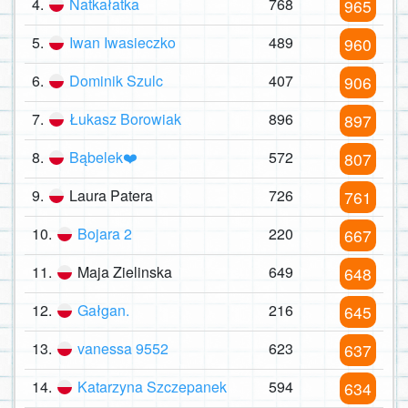
4.
Natkałatka
768
965
5.
Iwan Iwasieczko
489
960
6.
Dominik Szulc
407
906
7.
Łukasz Borowiak
896
897
8.
Bąbelek❤️
572
807
9.
Laura Patera
726
761
10.
Bojara 2
220
667
11.
Maja Zielinska
649
648
12.
Gałgan.
216
645
13.
vanessa 9552
623
637
14.
Katarzyna Szczepanek
594
634