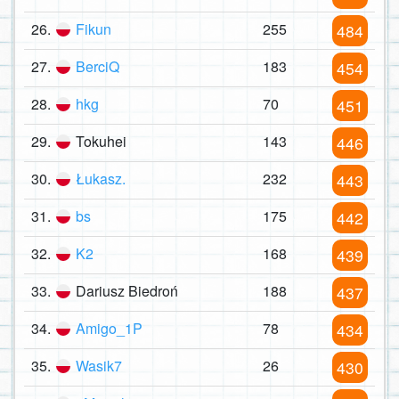
26.
Fikun
255
484
27.
BerciQ
183
454
28.
hkg
70
451
29.
Tokuhei
143
446
30.
Łukasz.
232
443
31.
bs
175
442
32.
K2
168
439
33.
Dariusz Biedroń
188
437
34.
Amigo_1P
78
434
35.
Wasik7
26
430