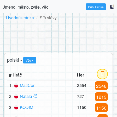
Jméno, město, zvíře, věc
Přihlásit se
Úvodní stránka
Síň slávy
polski -
Vše
# Hráč
Her
1.
MatiCon
2554
2548
2.
Natala 😈
727
1219
3.
KODIM
1150
1150