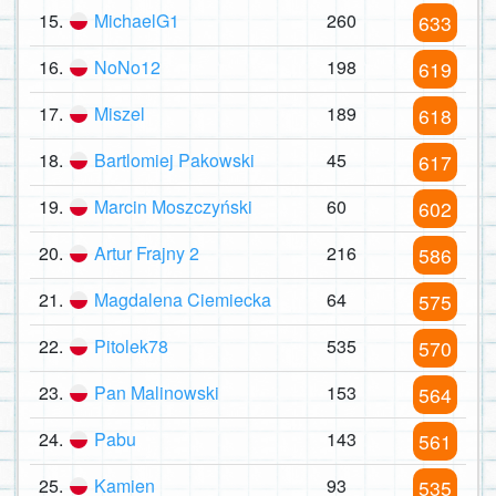
15.
MichaelG1
260
633
16.
NoNo12
198
619
17.
Miszel
189
618
18.
Bartlomiej Pakowski
45
617
19.
Marcin Moszczyński
60
602
20.
Artur Frajny 2
216
586
21.
Magdalena Ciemiecka
64
575
22.
Pitolek78
535
570
23.
Pan Malinowski
153
564
24.
Pabu
143
561
25.
Kamien
93
535