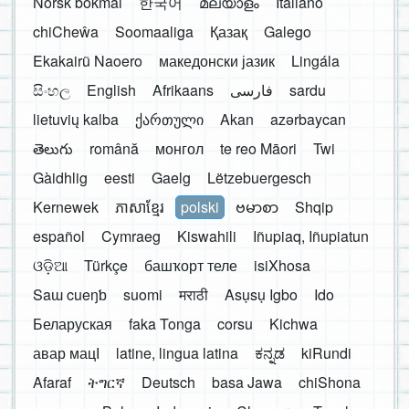
Norsk bokmål
한국어
മലയാളം
Italiano
chiCheŵa
Soomaaliga
Қазақ
Galego
Ekakairũ Naoero
македонски јазик
Lingála
සිංහල
English
Afrikaans
فارسی
sardu
lietuvių kalba
ქართული
Akan
azərbaycan
తెలుగు
română
монгол
te reo Māori
Twi
Gàidhlig
eesti
Gaelg
Lëtzebuergesch
Kernewek
ភាសាខ្មែរ
polski
ဗမာစာ
Shqip
español
Cymraeg
Kiswahili
Iñupiaq, Iñupiatun
ଓଡ଼ିଆ
Türkçe
башҡорт теле
isiXhosa
Saɯ cueŋƅ
suomi
मराठी
Asụsụ Igbo
Ido
Беларуская
faka Tonga
corsu
Kichwa
авар мацӀ
latine, lingua latina
ಕನ್ನಡ
kiRundi
Afaraf
ትግርኛ
Deutsch
basa Jawa
chiShona