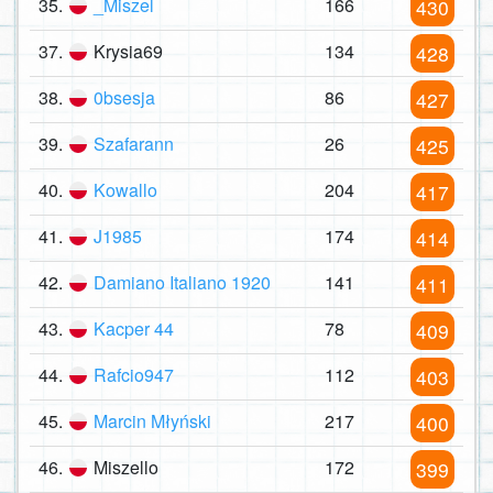
35.
_Miszel
166
430
37.
Krysia69
134
428
38.
0bsesja
86
427
39.
Szafarann
26
425
40.
Kowallo
204
417
41.
J1985
174
414
42.
Damiano Italiano 1920
141
411
43.
Kacper 44
78
409
44.
Rafcio947
112
403
45.
Marcin Młyński
217
400
46.
Miszello
172
399