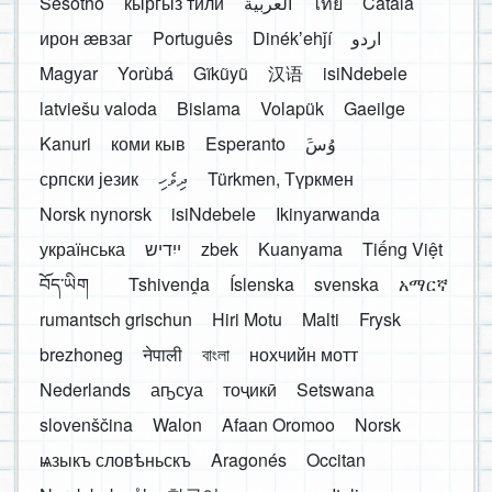
Sesotho
кыргыз тили
العربية
ไทย
Català
ирон æвзаг
Português
Dinékʼehǰí
اردو
Magyar
Yorùbá
Gĩkũyũ
汉语
isiNdebele
latviešu valoda
Bislama
Volapük
Gaeilge
Kanuri
коми кыв
Esperanto
َوُسَ
српски језик
ދިވެހި
Türkmen, Түркмен
Norsk nynorsk
isiNdebele
Ikinyarwanda
українська
ייִדיש
zbek
Kuanyama
Tiếng Việt
བོད་ཡིག
Tshivenḓa
Íslenska
svenska
አማርኛ
rumantsch grischun
Hiri Motu
Malti
Frysk
brezhoneg
नेपाली
বাংলা
нохчийн мотт
Nederlands
аҧсуа
тоҷикӣ
Setswana
slovenščina
Walon
Afaan Oromoo
Norsk
ѩзыкъ словѣньскъ
Aragonés
Occitan