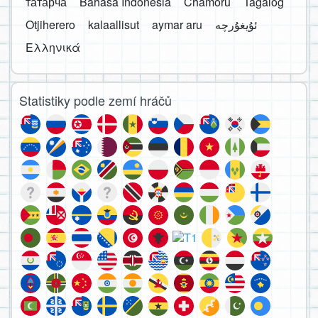
татарча
Bahasa Indonesia
Chamoru
Tagalog
Otjiherero
kalaallisut
aymar aru
Ελληνικά
Statistiky podle zemí hráčů