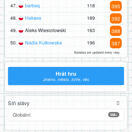
47.
barbeq
118
395
48.
Hakaes
189
392
49.
Aleks Wiesiołowski
163
388
50.
Nadia Kutkowska
196
387
Statistics are updated every ~day
Hrát hru
Jméno, město, zvíře, věc
Síň slávy
Globální
5M+