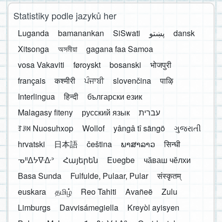
Statistiky podle jazyků her
Luganda
bamanankan
SiSwati
پښتو
dansk
Xitsonga
অসমীয়া
gagana faa Samoa
vosa Vakaviti
føroyskt
bosanski
भोजपुरी
français
कश्मीरी
ਪੰਜਾਬੀ
slovenčina
पाऴि
Interlingua
हिन्दी
български език
Malagasy fiteny
русский язык
עברית
ꆈꌠ꒿ Nuosuhxop
Wollof
yângâ tî sängö
ગુજરાતી
hrvatski
日本語
čeština
ພາສາລາວ
सिन्धी
ᓀᐦᐃᔭᐍᐏᐣ
Հայերեն
Eʋegbe
чӑваш чӗлхи
Basa Sunda
Fulfulde, Pulaar, Pular
संस्कृतम्
euskara
தமிழ்
Reo Tahiti
Avañeẽ
Zulu
Limburgs
Davvisámegiella
Kreyòl ayisyen