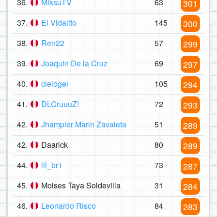
36.
MiksuTV
63
301
37.
El Vidalito
145
300
38.
Ren22
57
299
39.
Joaquin De la Cruz
69
297
40.
cielogei
105
294
41.
DLCruuuZ!
72
293
42.
Jhampier Marin Zavaleta
51
289
42.
Daarick
80
289
44.
lil_br1
73
287
45.
Moises Taya Soldevilla
31
284
46.
Leonardo Risco
84
283