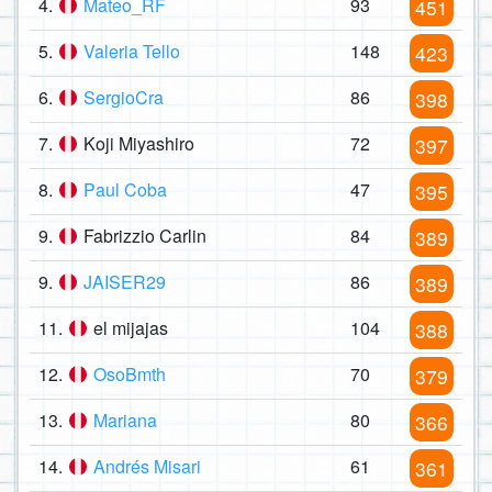
4.
Mateo_RF
93
451
5.
Valeria Tello
148
423
6.
SergioCra
86
398
7.
Koji Miyashiro
72
397
8.
Paul Coba
47
395
9.
Fabrizzio Carlin
84
389
9.
JAISER29
86
389
11.
el mijajas
104
388
12.
OsoBmth
70
379
13.
Mariana
80
366
14.
Andrés Misari
61
361