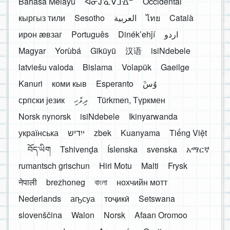
Bahasa Melayu
ᐊᓂᔑᓈᐯᒧᐎᓐ
Occidental
кыргыз тили
Sesotho
العربية
ไทย
Català
ирон æвзаг
Português
Dinékʼehǰí
اردو
Magyar
Yorùbá
Gĩkũyũ
汉语
isiNdebele
latviešu valoda
Bislama
Volapük
Gaeilge
Kanuri
коми кыв
Esperanto
َوُسَ
српски језик
ދިވެހި
Türkmen, Түркмен
Norsk nynorsk
isiNdebele
Ikinyarwanda
українська
ייִדיש
zbek
Kuanyama
Tiếng Việt
བོད་ཡིག
Tshivenḓa
Íslenska
svenska
አማርኛ
rumantsch grischun
Hiri Motu
Malti
Frysk
नेपाली
brezhoneg
বাংলা
нохчийн мотт
Nederlands
аҧсуа
тоҷикӣ
Setswana
slovenščina
Walon
Norsk
Afaan Oromoo