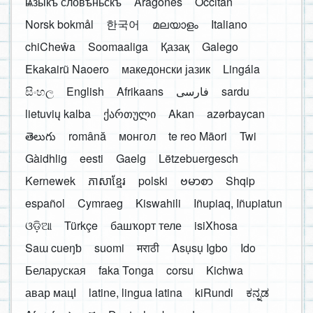
ѩзыкъ словѣньскъ
Aragonés
Occitan
Norsk bokmål
한국어
മലയാളം
Italiano
chiCheŵa
Soomaaliga
Қазақ
Galego
Ekakairũ Naoero
македонски јазик
Lingála
සිංහල
English
Afrikaans
فارسی
sardu
lietuvių kalba
ქართული
Akan
azərbaycan
తెలుగు
română
монгол
te reo Māori
Twi
Gàidhlig
eesti
Gaelg
Lëtzebuergesch
Kernewek
ភាសាខ្មែរ
polski
ဗမာစာ
Shqip
español
Cymraeg
Kiswahili
Iñupiaq, Iñupiatun
ଓଡ଼ିଆ
Türkçe
башҡорт теле
isiXhosa
Saɯ cueŋƅ
suomi
मराठी
Asụsụ Igbo
Ido
Беларуская
faka Tonga
corsu
Kichwa
авар мацӀ
latine, lingua latina
kiRundi
ಕನ್ನಡ