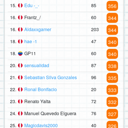
15.
Edu -_-
85
356
16.
Frantz_/
60
344
16.
Aldaxxgamer
203
344
18.
hae -1
47
340
18.
GP11
60
340
20.
sensualidad
87
338
21.
Sebastian Silva Gonzales
96
335
22.
Ronal Bonifacio
20
333
23.
Renato Yalta
72
332
24.
Manuel Quevedo Elguera
76
327
25.
Magicdavis2000
40
326