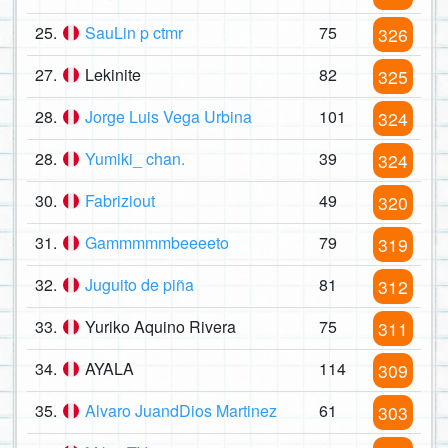
25.
SauLin p ctmr
75
326
27.
Lekinite
82
325
28.
Jorge Luis Vega Urbina
101
324
28.
Yumiki_ chan.
39
324
30.
Fabriziout
49
320
31.
Gammmmmbeeeeto
79
319
32.
Juguito de piña
81
312
33.
Yuriko Aquino Rivera
75
311
34.
AYALA
114
309
35.
Alvaro JuandDios Martinez
61
303