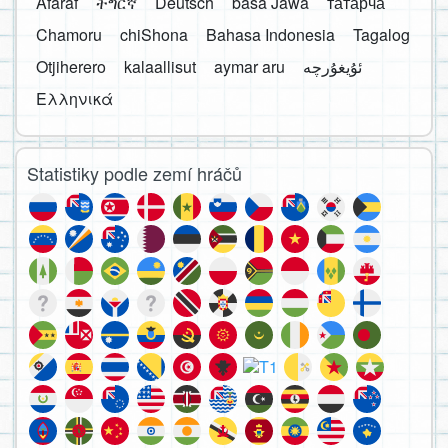
Afaraf
ትግርኛ
Deutsch
basa Jawa
татарча
Chamoru
chiShona
Bahasa Indonesia
Tagalog
Otjiherero
kalaallisut
aymar aru
Ελληνικά
Statistiky podle zemí hráčů