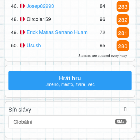
46.
Josep82993
84
283
48.
Circola159
96
282
49.
Erick Matias Serrano Huam
72
281
50.
Usush
95
280
Statistics are updated every ~day
Hrát hru
Jméno, město, zvíře, věc
Síň slávy
Globální
5M+