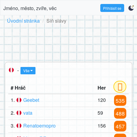
Jméno, město, zvíře, věc
Přihlásit se
Úvodní stránka
Síň slávy
-
Vše
# Hráč
Her
1.
Geebet
120
535
2.
vata
59
488
3.
Renatoemopro
156
457