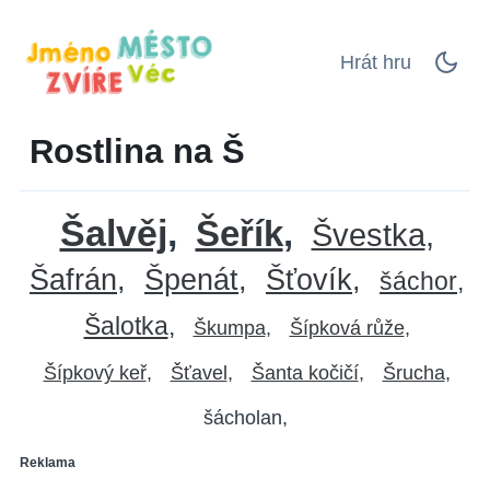
Hrát hru
Rostlina na Š
Šalvěj
Šeřík
Švestka
Šafrán
Špenát
Šťovík
šáchor
Šalotka
Škumpa
Šípková růže
Šípkový keř
Šťavel
Šanta kočičí
Šrucha
šácholan
Reklama