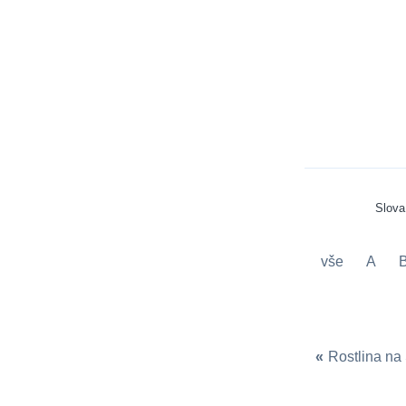
Slov
vše
A
«
Rostlina na