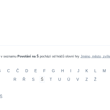
a v seznamu
Povolání na Š
pochází od hráčů slovní hry
Jméno, město, zvíře
B
C
Č
D
E
F
G
H
I
J
K
L
M
R
Ř
S
Š
T
U
Ú
V
Z
Ž
 Š