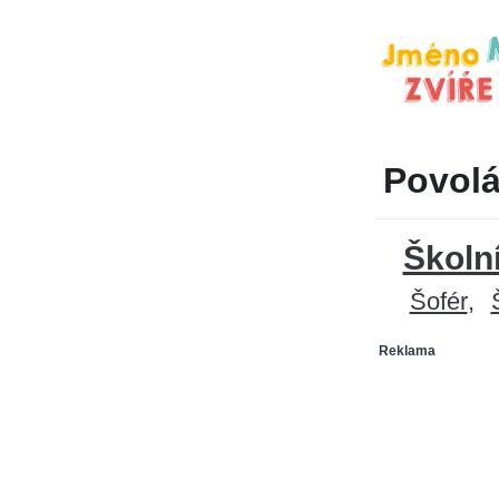
Povolá
Školn
Šofér
Reklama