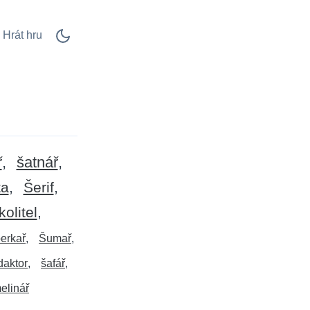
Hrát hru
ř
šatnář
ta
Šerif
kolitel
erkař
Šumař
daktor
šafář
elinář