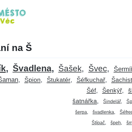
ní na Š
ík
Švadlena
Šašek
Švec
Šermí
Šaman
Špion
Štukatér
Šéfkuchař
Šachis
Šéf
Šenkýř
š
šatnářka
Šindelář
Šp
šerpa
švadlenka
Šéfre
Štípač
špeh
šm