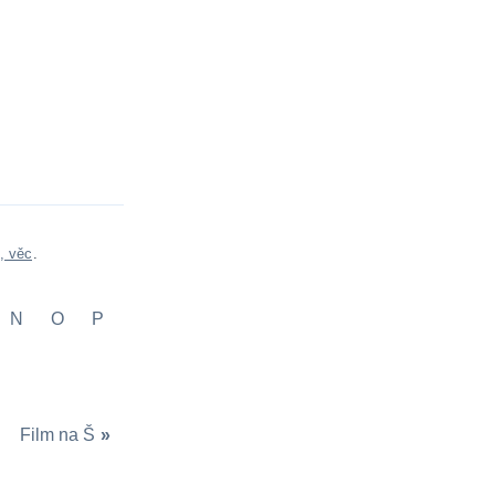
, věc
.
N
O
P
Film na Š
»