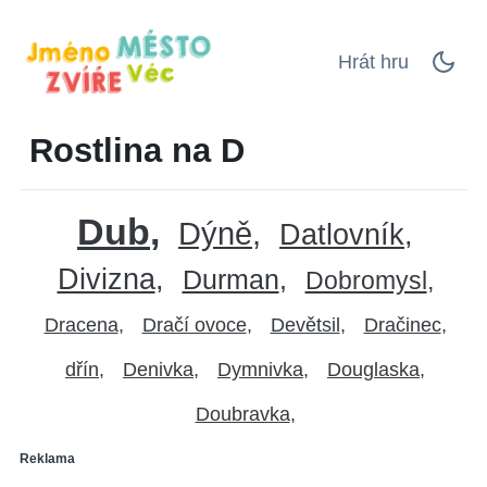
Hrát hru
Rostlina na D
Dub
Dýně
Datlovník
Divizna
Durman
Dobromysl
Dracena
Dračí ovoce
Devětsil
Dračinec
dřín
Denivka
Dymnivka
Douglaska
Doubravka
Reklama