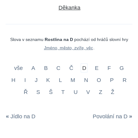
Děkanka
Slova v seznamu
Rostlina na D
pochází od hráčů slovní hry
Jméno, město, zvíře, věc
.
vše
A
B
C
Č
D
E
F
G
H
I
J
K
L
M
N
O
P
R
Ř
S
Š
T
U
V
Z
Ž
«
Jídlo na D
Povolání na D
»