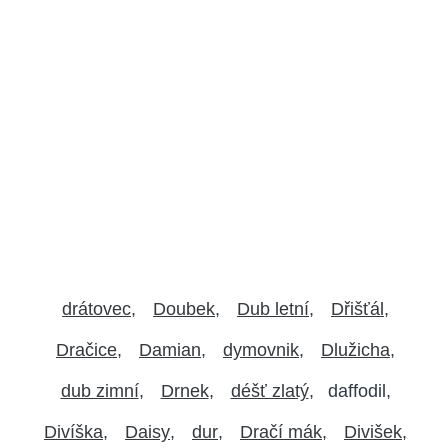
drátovec
Doubek
Dub letní
Dřišťál
Dračice
Damian
dymovnik
Dlužicha
dub zimní
Drnek
déšť zlatý
daffodil
Divíška
Daisy
dur
Dračí mák
Divišek