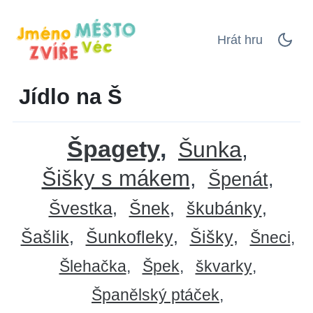
Hrát hru
Jídlo na Š
Špagety
Šunka
Šišky s mákem
Špenát
Švestka
Šnek
škubánky
Šašlik
Šunkofleky
Šišky
Šneci
Šlehačka
Špek
škvarky
Španělský ptáček