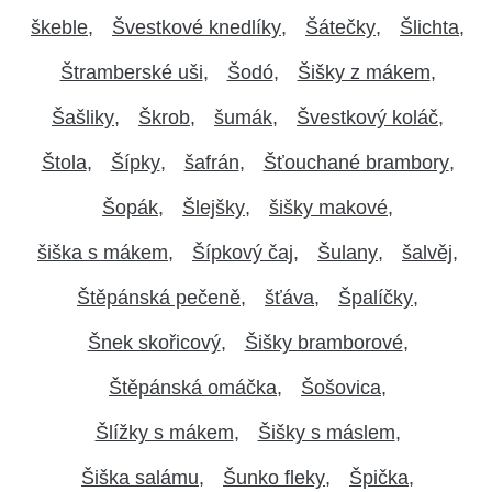
škeble
Švestkové knedlíky
Šátečky
Šlichta
Štramberské uši
Šodó
Šišky z mákem
Šašliky
Škrob
šumák
Švestkový koláč
Štola
Šípky
šafrán
Šťouchané brambory
Šopák
Šlejšky
šišky makové
šiška s mákem
Šípkový čaj
Šulany
šalvěj
Štěpánská pečeně
šťáva
Špalíčky
Šnek skořicový
Šišky bramborové
Štěpánská omáčka
Šošovica
Šlížky s mákem
Šišky s máslem
Šiška salámu
Šunko fleky
Špička