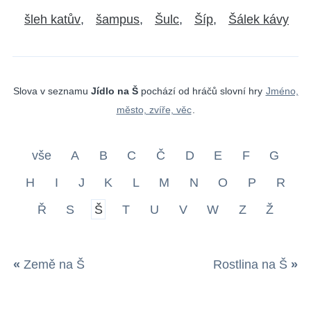
šleh katův
šampus
Šulc
Šíp
Šálek kávy
Slova v seznamu
Jídlo na Š
pochází od hráčů slovní hry
Jméno,
město, zvíře, věc
.
vše
A
B
C
Č
D
E
F
G
H
I
J
K
L
M
N
O
P
R
Ř
S
Š
T
U
V
W
Z
Ž
«
Země na Š
Rostlina na Š
»