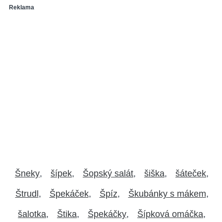
Reklama
Šneky
šípek
Šopský salát
šiška
šáteček
Štrudl
Špekáček
Špíz
Škubánky s mákem
šalotka
Štika
Špekáčky
Šípková omáčka