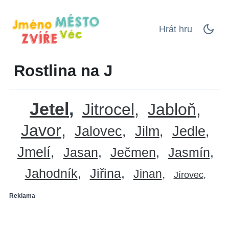
Hrát hru
Rostlina na J
Jetel
Jitrocel
Jabloň
Javor
Jalovec
Jilm
Jedle
Jmelí
Jasan
Ječmen
Jasmín
Jahodník
Jiřina
Jinan
Jírovec
Reklama