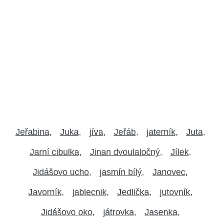
Jeřabina
Juka
jíva
Jeřáb
jaterník
Juta
Jarní cibulka
Jinan dvoulaločný
Jílek
Jidášovo ucho
jasmín bílý
Janovec
Javorník
jablecnik
Jedlička
jutovník
Jidášovo oko
játrovka
Jasenka