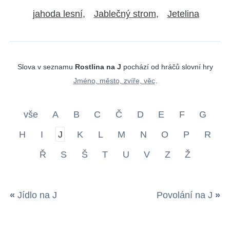
jahoda lesní
Jablečný strom
Jetelina
Slova v seznamu
Rostlina na J
pochází od hráčů slovní hry
Jméno, město, zvíře, věc
.
vše
A
B
C
Č
D
E
F
G
H
I
J
K
L
M
N
O
P
R
Ř
S
Š
T
U
V
Z
Ž
«
Jídlo na J
Povolání na J
»