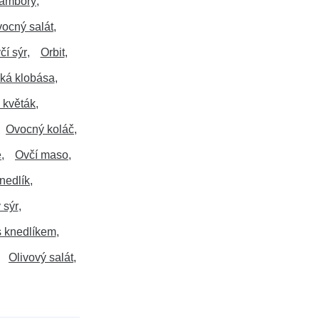
ambory
ocný salát
čí sýr
Orbit
ká klobása
 květák
Ovocný koláč
e
Ovčí maso
nedlík
 sýr
 knedlíkem
Olivový salát