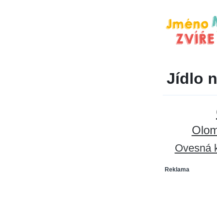
Jídlo 
Olom
Ovesná 
Reklama