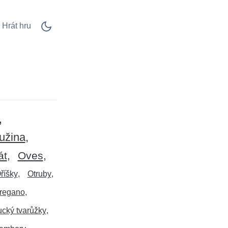
Hrát hru
užina
át
Oves
říšky
Otruby
regano
cký tvarůžky