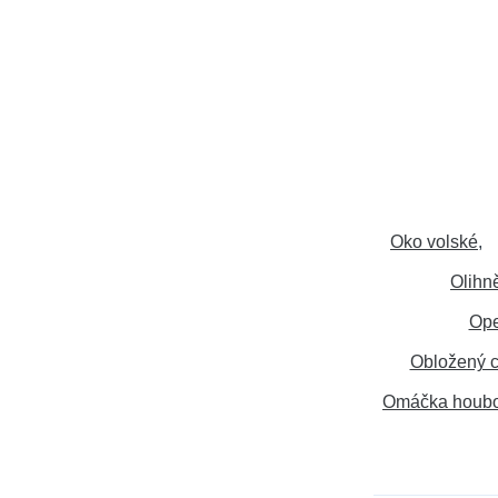
Oko volské
Olihn
Op
Obložený c
Omáčka houb