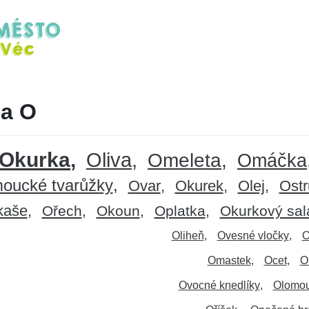
na O
Okurka
Oliva
Omeleta
Omáčka
oucké tvarůžky
Ovar
Okurek
Olej
Ostr
kaše
Ořech
Okoun
Oplatka
Okurkový sal
Oliheň
Ovesné vločky
O
Omastek
Ocet
O
Ovocné knedlíky
Olomou