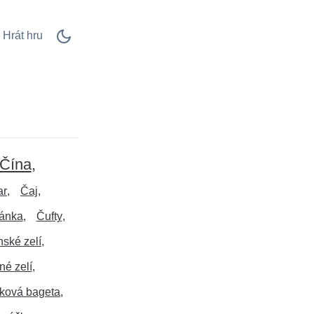
Hrát hru
Čína
ar
Čaj
ánka
Čufty
nské zelí
né zelí
ková bageta