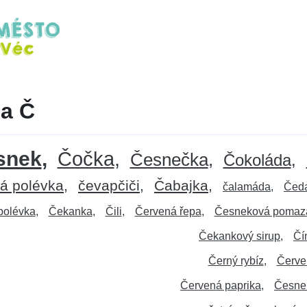
na Č
snek
Čočka
Česnečka
Čokoláda
á polévka
čevapčiči
Čabajka
čalamáda
Čed
polévka
Čekanka
Čili
Červená řepa
Česneková pomaz
Čekankový sirup
Čí
Černý rybíz
Červe
Červená paprika
Česne