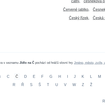
čatní
česneková 
Červené jablko
Česnek
Český řízek
Česká 
va v seznamu
Jídlo na Č
pochází od hráčů slovní hry
Jméno, město, zvíře, 
B
C
Č
D
E
F
G
H
I
J
K
L
M
R
Ř
S
Š
T
U
V
W
Z
Ž
R