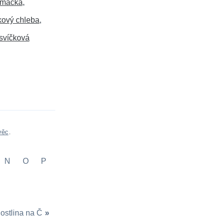
omáčka
ový chleba
svíčková
věc
.
N
O
P
ostlina na Č
»