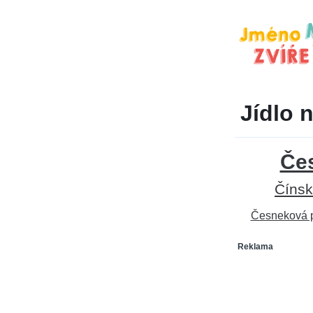
Jídlo 
Če
Čínsk
Česneková 
Reklama