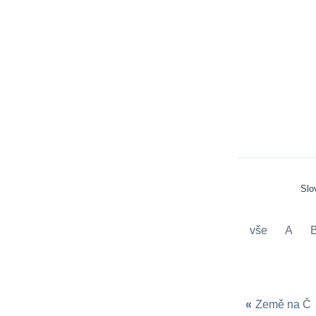
Slo
vše
A
«
Země na Č