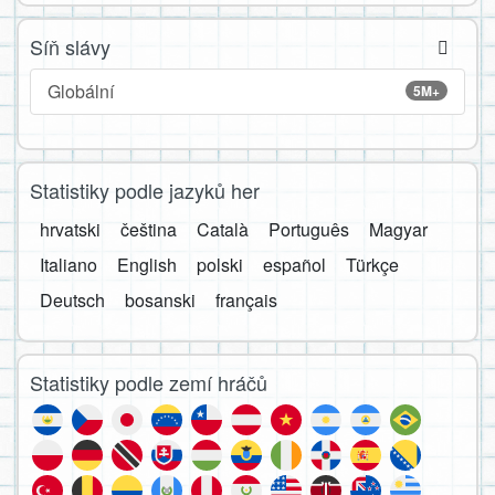
Síň slávy
Globální
5M+
Statistiky podle jazyků her
hrvatski
čeština
Català
Português
Magyar
Italiano
English
polski
español
Türkçe
Deutsch
bosanski
français
Statistiky podle zemí hráčů