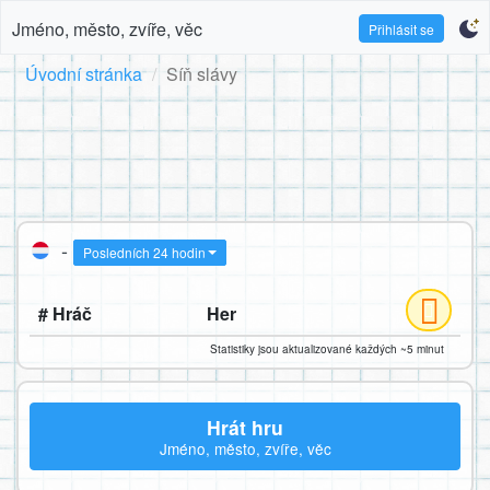
Jméno, město, zvíře, věc
Přihlásit se
Úvodní stránka
Síň slávy
-
Posledních 24 hodin
# Hráč
Her
Statistiky jsou aktualizované každých ~5 minut
Hrát hru
Jméno, město, zvíře, věc