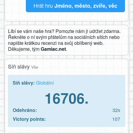
Hrát hru
Jméno, město, zvíře, věc
Líbí se vám naše hra? Pomozte nám ji udržet zdarma.
Řekněte o ní svým přátelům na sociálních sítích nebo
napište krátkou recenzi na svůj oblíbený web.
Děkujeme, tým
Gamiac.net
.
Síň slávy
Vše
Síň slávy:
Globální
16706.
Odehráno:
32x
Victory points:
107