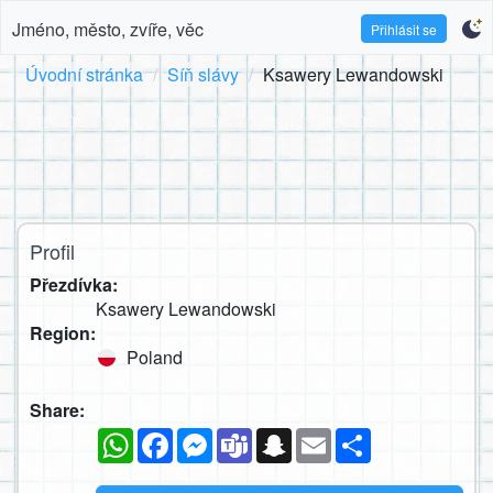
Jméno, město, zvíře, věc
Přihlásit se
Úvodní stránka
Síň slávy
Ksawery Lewandowski
Profil
Přezdívka:
Ksawery Lewandowski
Region:
Poland
Share:
WhatsApp
Facebook
Messenger
Teams
Snapchat
Email
Sdílet