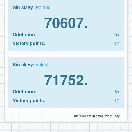
Síň slávy:
Poland
70607.
Odehráno:
5x
Victory points:
17
Síň slávy:
polski
71752.
Odehráno:
5x
Victory points:
17
Statistics are updated every ~day