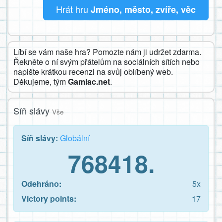
Hrát hru
Jméno, město, zvíře, věc
Líbí se vám naše hra? Pomozte nám ji udržet zdarma.
Řekněte o ní svým přátelům na sociálních sítích nebo
napište krátkou recenzi na svůj oblíbený web.
Děkujeme, tým
Gamiac.net
.
Síň slávy
Vše
Síň slávy:
Globální
768418.
Odehráno:
5x
Victory points:
17