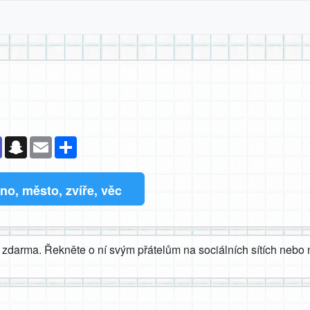
k
senger
Teams
Snapchat
Email
Sdílet
o, město, zvíře, věc
zdarma. Řekněte o ní svým přátelům na sociálních sítích nebo n