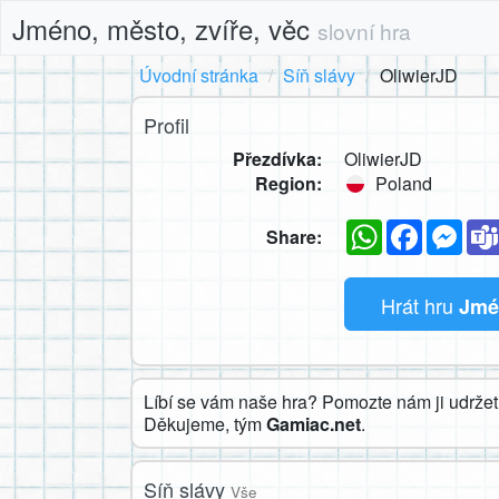
Jméno, město, zvíře, věc
slovní hra
Úvodní stránka
Síň slávy
OliwierJD
Profil
Přezdívka:
OliwierJD
Region:
Poland
WhatsApp
Faceboo
Mes
Share:
Hrát hru
Jmén
Líbí se vám naše hra? Pomozte nám ji udržet 
Děkujeme, tým
Gamiac.net
.
Síň slávy
Vše