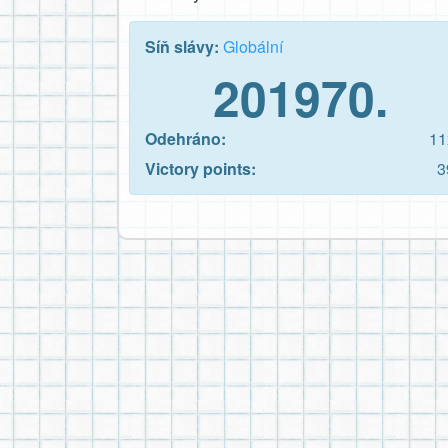
Síň slávy:
Globální
201970.
Odehráno:
11
Victory points:
3