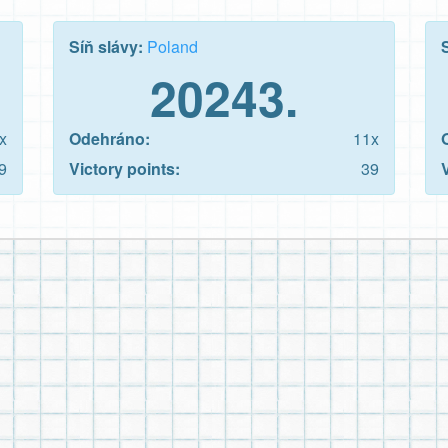
Síň slávy:
Poland
20243.
x
Odehráno:
11x
9
Victory points:
39