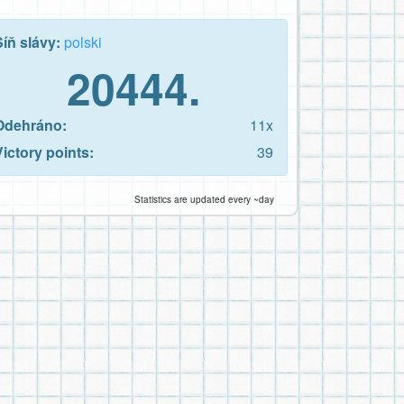
Síň slávy:
polski
20444.
Odehráno:
11x
Victory points:
39
Statistics are updated every ~day