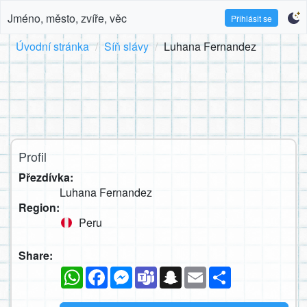
Jméno, město, zvíře, věc
Přihlásit se
Úvodní stránka
Síň slávy
Luhana Fernandez
Profil
Přezdívka:
Luhana Fernandez
Region:
Peru
Share:
WhatsApp
Facebook
Messenger
Teams
Snapchat
Email
Sdílet