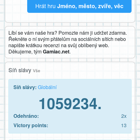
Hrát hru
Jméno, město, zvíře, věc
Líbí se vám naše hra? Pomozte nám ji udržet zdarma.
Řekněte o ní svým přátelům na sociálních sítích nebo
napište krátkou recenzi na svůj oblíbený web.
Děkujeme, tým
Gamiac.net
.
Síň slávy
Vše
Síň slávy:
Globální
1059234.
Odehráno:
2x
Victory points:
13