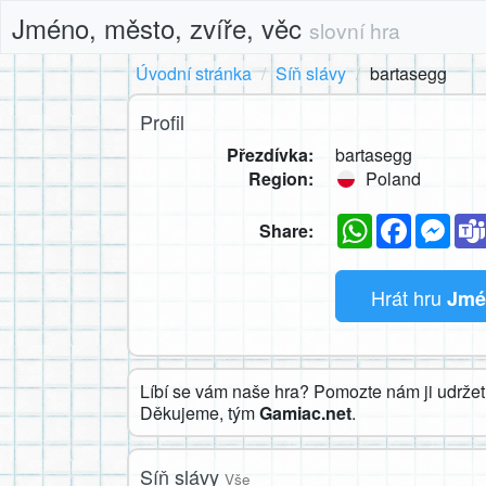
Jméno, město, zvíře, věc
slovní hra
Úvodní stránka
Síň slávy
bartasegg
Profil
Přezdívka:
bartasegg
Region:
Poland
WhatsApp
Faceboo
Mes
Share:
Hrát hru
Jmén
Líbí se vám naše hra? Pomozte nám ji udržet 
Děkujeme, tým
Gamiac.net
.
Síň slávy
Vše