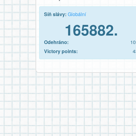
Síň slávy:
Globální
165882.
Odehráno:
10
Victory points:
4