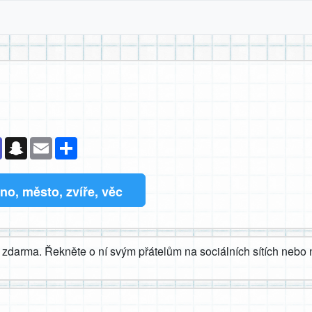
k
senger
Teams
Snapchat
Email
Sdílet
o, město, zvíře, věc
zdarma. Řekněte o ní svým přátelům na sociálních sítích nebo n