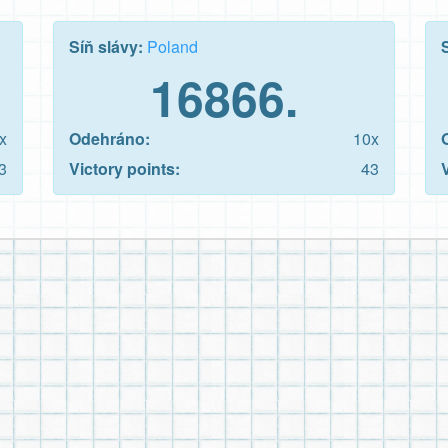
Síň slávy:
Poland
16866.
x
Odehráno:
10x
3
Victory points:
43