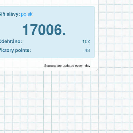
Síň slávy:
polski
17006.
Odehráno:
10x
Victory points:
43
Statistics are updated every ~day