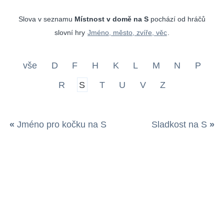
Slova v seznamu
Místnost v domě na S
pochází od hráčů
slovní hry
Jméno, město, zvíře, věc
.
vše
D
F
H
K
L
M
N
P
R
S
T
U
V
Z
«
Jméno pro kočku na S
Sladkost na S
»