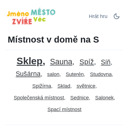
Hrát hru
Místnost v domě na S
Sklep
Sauna
Spíž
Síň
Sušárna
salon
Suterén
Studovna
Spižírna
Sklad
světnice
Společenská místnost
Sednice
Salonek
Spací místnost