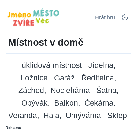
Hrát hru
Místnost v domě
úklidová místnost
Jídelna
Ložnice
Garáž
Ředitelna
Záchod
Noclehárna
Šatna
Obývák
Balkon
Čekárna
Veranda
Hala
Umývárna
Sklep
Reklama