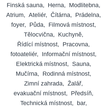
Finská sauna
Herna
Modlitebna
Atrium
Ateliér
Čítárna
Prádelna
foyer
Půda
Filmová místnost
Tělocvična
Kuchyně
Řídící místnost
Pracovna
fotoateliér
Informační místnost
Elektrická místnost
Sauna
Mučírna
Rodinná místnost
Zimní zahrada
Žalář
evakuační místnost
Předsíň
Technická místnost
bar