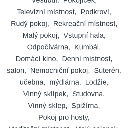
Televizní místnost
Podkroví
Rudý pokoj
Rekreační místnost
Malý pokoj
Vstupní hala
Odpočívárna
Kumbál
Domácí kino
Denní místnost
salon
Nemocniční pokoj
Suterén
učebna
mýdlárna
Lodžie
Vinný sklípek
Studovna
Vinný sklep
Spižírna
Pokoj pro hosty