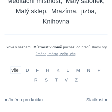
Meditační místnost
Malý salonek
Malý sklep
Mrazírna
jizba
Knihovna
Slova v seznamu
Místnost v domě
pochází od hráčů slovní hry
Jméno, město, zvíře, věc
.
vše
D
F
H
K
L
M
N
P
R
S
T
V
Z
«
Jméno pro kočku
Sladkost
»