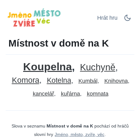
Hrát hru
Místnost v domě na K
Koupelna
Kuchyně
Komora
Kotelna
Kumbál
Knihovna
kancelář
kuřárna
komnata
Slova v seznamu
Místnost v domě na K
pochází od hráčů
slovní hry
Jméno, město, zvíře, věc
.