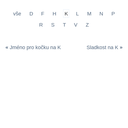
vše
D
F
H
K
L
M
N
P
R
S
T
V
Z
«
Jméno pro kočku na K
Sladkost na K
»