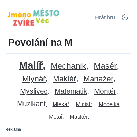
Hrát hru
Povolání na M
Malíř
Mechanik
Masér
Mlynář
Makléř
Manažer
Myslivec
Matematik
Montér
Muzikant
Mlékař
Ministr
Modelka
Metař
Maskér
Reklama