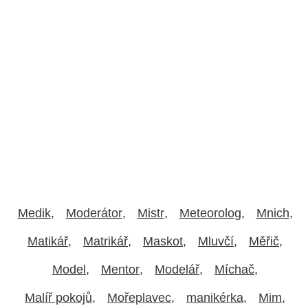
Medik
Moderátor
Mistr
Meteorolog
Mnich
Matikář
Matrikář
Maskot
Mluvčí
Měřič
Model
Mentor
Modelář
Míchač
Malíř pokojů
Mořeplavec
manikérka
Mim