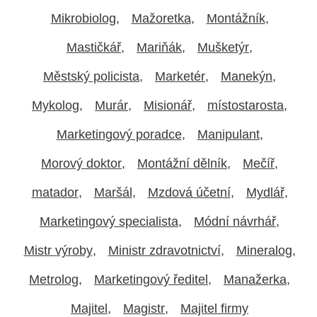
Mikrobiolog
Mažoretka
Montážník
Mastičkář
Mariňák
Mušketýr
Městský policista
Marketér
Manekýn
Mykolog
Murár
Misionář
místostarosta
Marketingový poradce
Manipulant
Morový doktor
Montážní dělník
Mečíř
matador
Maršál
Mzdová účetní
Mydlář
Marketingový specialista
Módní návrhář
Mistr výroby
Ministr zdravotnictví
Mineralog
Metrolog
Marketingový ředitel
Manažerka
Majitel
Magistr
Majitel firmy