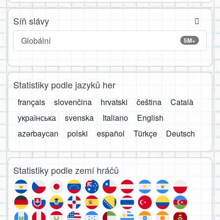
Síň slávy
Globální
5M+
Statistiky podle jazyků her
français
slovenčina
hrvatski
čeština
Català
українська
svenska
Italiano
English
azərbaycan
polski
español
Türkçe
Deutsch
Statistiky podle zemí hráčů