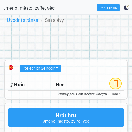
Jméno, město, zvíře, věc
Přihlásit se
Úvodní stránka
Síň slávy
-
Posledních 24 hodin
# Hráč
Her
Statistiky jsou aktualizované každých ~5 minut
Hrát hru
Jméno, město, zvíře, věc