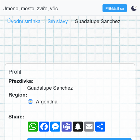
Jméno, město, zvíře, věc
Přihlásit se
Úvodní stránka
Síň slávy
Guadalupe Sanchez
Profil
Přezdívka:
Guadalupe Sanchez
Region:
Argentina
Share:
WhatsApp
Facebook
Messenger
Teams
Snapchat
Email
Sdílet