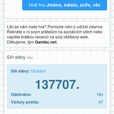
Hrát hru
Jméno, město, zvíře, věc
Líbí se vám naše hra? Pomozte nám ji udržet zdarma.
Řekněte o ní svým přátelům na sociálních sítích nebo
napište krátkou recenzi na svůj oblíbený web.
Děkujeme, tým
Gamiac.net
.
Síň slávy
Vše
Síň slávy:
Globální
137707.
Odehráno:
18x
Victory points:
47