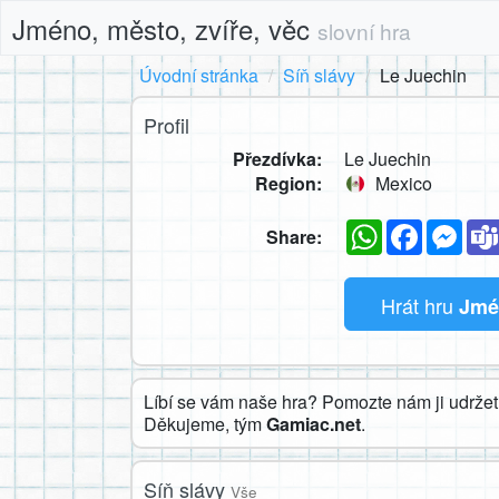
Jméno, město, zvíře, věc
slovní hra
Úvodní stránka
Síň slávy
Le Juechin
Profil
Přezdívka:
Le Juechin
Region:
Mexico
WhatsApp
Faceboo
Mes
Share:
Hrát hru
Jmén
Líbí se vám naše hra? Pomozte nám ji udržet 
Děkujeme, tým
Gamiac.net
.
Síň slávy
Vše