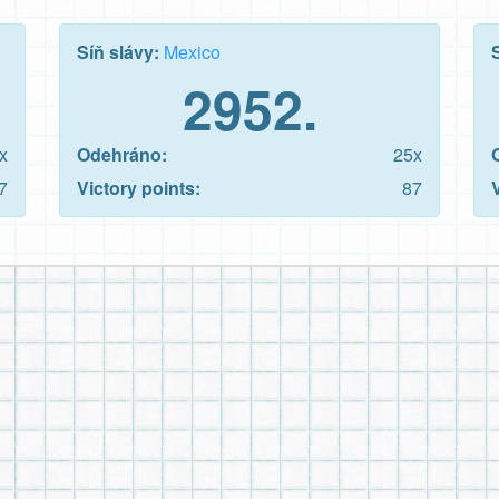
Síň slávy:
Mexico
2952.
x
Odehráno:
25x
7
Victory points:
87