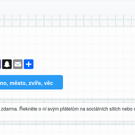
k
senger
Teams
Snapchat
Email
Sdílet
o, město, zvíře, věc
zdarma. Řekněte o ní svým přátelům na sociálních sítích nebo n