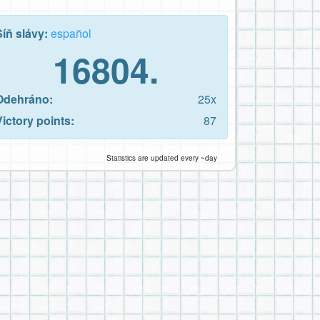
Síň slávy:
español
16804.
Odehráno:
25x
Victory points:
87
Statistics are updated every ~day