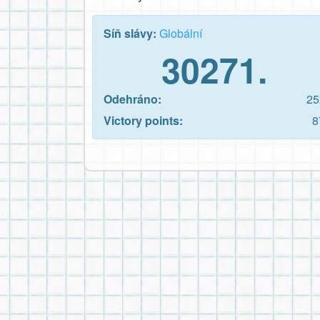
Síň slávy:
Globální
30271.
Odehráno:
25
Victory points:
8