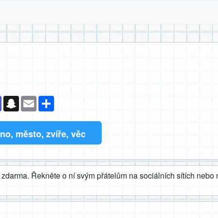
k
senger
Teams
Snapchat
Email
Sdílet
o, město, zvíře, věc
zdarma. Řekněte o ní svým přátelům na sociálních sítích nebo n