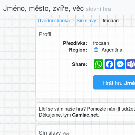
Jméno, město, zvíře, věc
slovní hra
Úvodní stránka
Síň slávy
frocaan
Profil
Přezdívka:
frocaan
Region:
Argentina
WhatsApp
Faceboo
Mes
Share:
Hrát hru
Jmén
Líbí se vám naše hra? Pomozte nám ji udržet 
Děkujeme, tým
Gamiac.net
.
Síň slávy
Vše