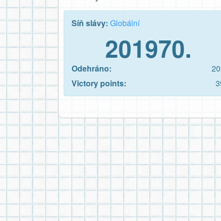
Síň slávy:
Globální
201970.
Odehráno:
20
Victory points:
3