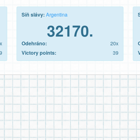
Síň slávy:
Argentina
32170.
x
Odehráno:
20x
9
Victory points:
39