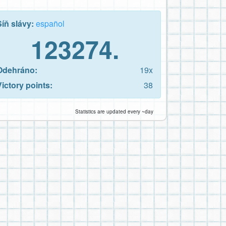
Síň slávy:
español
123274.
Odehráno:
19x
Victory points:
38
Statistics are updated every ~day