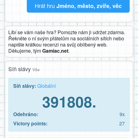
Hrát hru
Jméno, město, zvíře, věc
Líbí se vám naše hra? Pomozte nám ji udržet zdarma.
Řekněte o ní svým přátelům na sociálních sítích nebo
napište krátkou recenzi na svůj oblíbený web.
Děkujeme, tým
Gamiac.net
.
Síň slávy
Vše
Síň slávy:
Globální
391808.
Odehráno:
9x
Victory points:
27