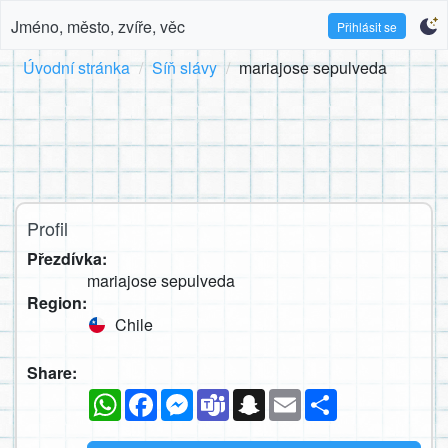
Jméno, město, zvíře, věc
Přihlásit se
Úvodní stránka
Síň slávy
mariajose sepulveda
Profil
Přezdívka:
mariajose sepulveda
Region:
Chile
Share:
WhatsApp
Facebook
Messenger
Teams
Snapchat
Email
Sdílet