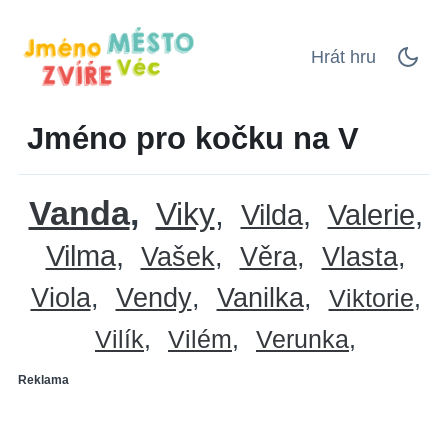
Hrát hru
Jméno pro kočku na V
Vanda
Viky
Vilda
Valerie
Vilma
Vašek
Věra
Vlasta
Viola
Vendy
Vanilka
Viktorie
Vilík
Vilém
Verunka
Reklama