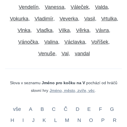
Vendelín
Vanessa
Váleček
Valda
Vokurka
Vladimír
Veverka
Vasil
Vrtulka
Vlnka
Vlaďka
Vilka
Věrka
Vávra
Vánočka
Valina
Václavka
Voříšek
Venuše
Val
vandal
Slova v seznamu
Jméno pro kočku na V
pochází od hráčů
slovní hry
Jméno, město, zvíře, věc
.
vše
A
B
C
Č
D
E
F
G
H
I
J
K
L
M
N
O
P
R