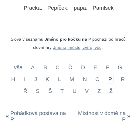
Pracka
Pepíček
papa
Pamlsek
Slova v seznamu
Jméno pro kočku na P
pochází od hráčů
slovní hry
Jméno, město, zvíře, věc
.
vše
A
B
C
Č
D
E
F
G
H
I
J
K
L
M
N
O
P
R
Ř
S
Š
T
U
V
Z
Ž
Pohádková postava na
Místnost v domě na
«
»
P
P