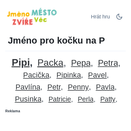
Hrát hru
Jméno pro kočku na P
Pipi
Packa
Pepa
Petra
Pacička
Pipinka
Pavel
Pavlína
Petr
Penny
Pavla
Pusinka
Patricie
Perla
Patty
Reklama