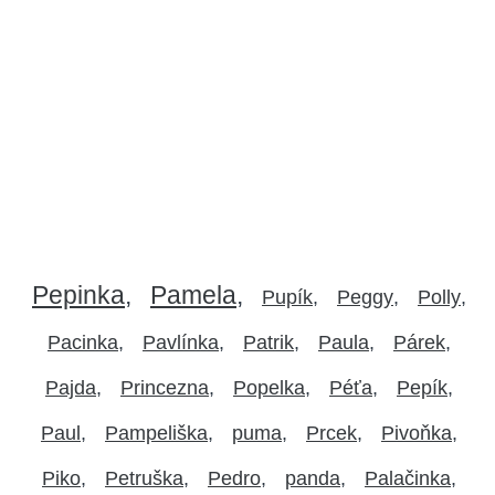
Pepinka
Pamela
Pupík
Peggy
Polly
Pacinka
Pavlínka
Patrik
Paula
Párek
Pajda
Princezna
Popelka
Péťa
Pepík
Paul
Pampeliška
puma
Prcek
Pivoňka
Piko
Petruška
Pedro
panda
Palačinka