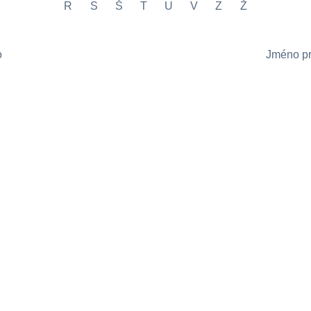
R
S
Š
T
U
V
Z
Ž
o
Jméno pr