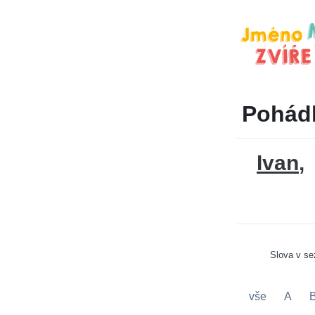
Pohádk
Ivan
Slova v s
vše
A