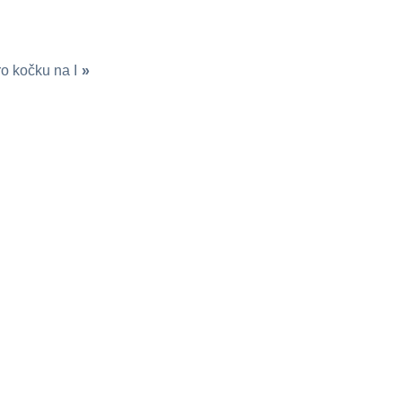
o kočku na I
»