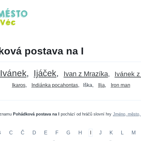
ová postava na I
Ivánek
Ijáček
Ivan z Mrazíka
Ivánek z
Ikaros
Indiánka pocahontas
Iška
Ilja
Iron man
eznamu
Pohádková postava na I
pochází od hráčů slovní hry
Jméno, město, 
B
C
Č
D
E
F
G
H
I
J
K
L
M