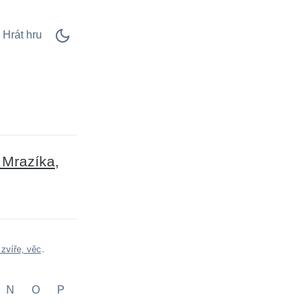
Hrát hru
 Mrazíka
zvíře, věc
.
N
O
P