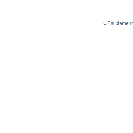
«
Psí plemen