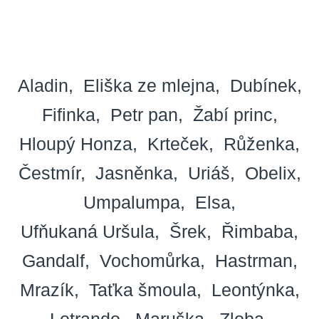
Aladin
Eliška ze mlejna
Dubínek
Fifinka
Petr pan
Žabí princ
Hloupý Honza
Krteček
Růženka
Čestmír
Jasněnka
Uriáš
Obelix
Umpalumpa
Elsa
Ufňukaná Uršula
Šrek
Řimbaba
Gandalf
Vochomůrka
Hastrman
Mrazík
Taťka šmoula
Leontýnka
Lotrando
Maruška
Zloba