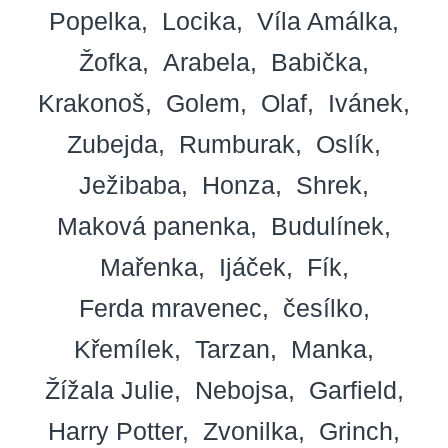
Popelka
Locika
Víla Amálka
Žofka
Arabela
Babička
Krakonoš
Golem
Olaf
Ivánek
Zubejda
Rumburak
Oslík
Ježibaba
Honza
Shrek
Maková panenka
Budulínek
Mařenka
Ijáček
Fík
Ferda mravenec
česílko
Křemílek
Tarzan
Manka
Žížala Julie
Nebojsa
Garfield
Harry Potter
Zvonilka
Grinch