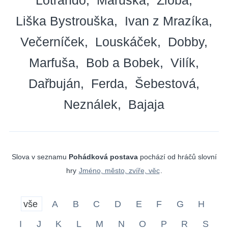
Liška Bystrouška
Ivan z Mrazíka
Večerníček
Louskáček
Dobby
Marfuša
Bob a Bobek
Vilík
Dařbuján
Ferda
Šebestová
Neználek
Bajaja
Slova v seznamu
Pohádková postava
pochází od hráčů slovní
hry
Jméno, město, zvíře, věc
.
vše
A
B
C
D
E
F
G
H
I
J
K
L
M
N
O
P
R
S