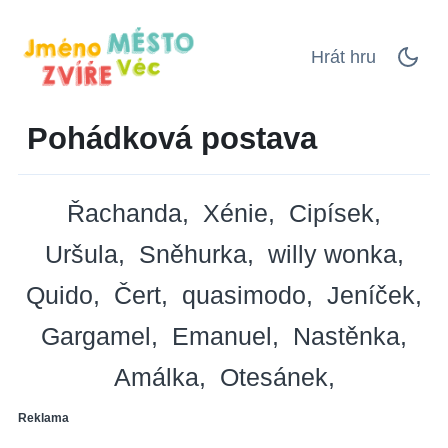
Hrát hru
Pohádková postava
Řachanda
Xénie
Cipísek
Uršula
Sněhurka
willy wonka
Quido
Čert
quasimodo
Jeníček
Gargamel
Emanuel
Nastěnka
Amálka
Otesánek
Reklama