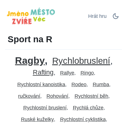
Hrát hru
Sport na R
Ragby
Rychlobruslení
Rafting
Rallye
Ringo
Rychlostní kanoistika
Rodeo
Rumba
ručkování
Rohování
Rychlostní běh
Rychlostní bruslení
Rychlá chůze
Ruské kuželky
Rychlostní cyklistika