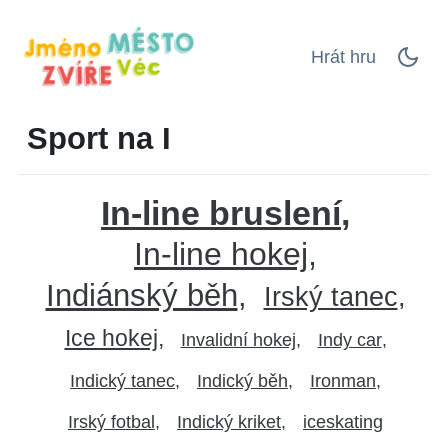
Hrát hru
Sport na I
In-line bruslení
In-line hokej
Indiánský běh
Irský tanec
Ice hokej
Invalidní hokej
Indy car
Indický tanec
Indický běh
Ironman
Irský fotbal
Indický kriket
iceskating