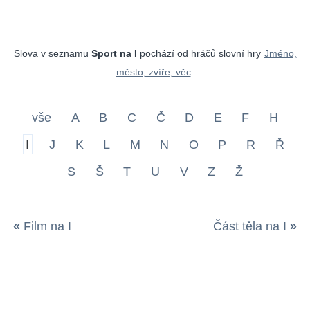
Slova v seznamu
Sport na I
pochází od hráčů slovní hry
Jméno,
město, zvíře, věc
.
vše
A
B
C
Č
D
E
F
H
I
J
K
L
M
N
O
P
R
Ř
S
Š
T
U
V
Z
Ž
«
Film na I
Část těla na I
»