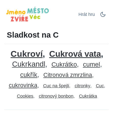
Hrát hru
Sladkost na C
Cukroví
Cukrová vata
Cukrkandl
Cukrátko
cumel
cukřík
Citronová zmrzlina
cukrovinka
Cuc na špejli
citronky
Cuc
Cookies
citronový bonbon
Cukrátka