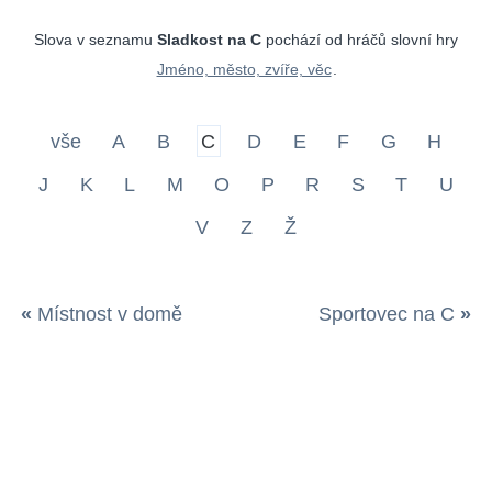
Slova v seznamu
Sladkost na C
pochází od hráčů slovní hry
Jméno, město, zvíře, věc
.
vše
A
B
C
D
E
F
G
H
J
K
L
M
O
P
R
S
T
U
V
Z
Ž
«
Místnost v domě
Sportovec na C
»