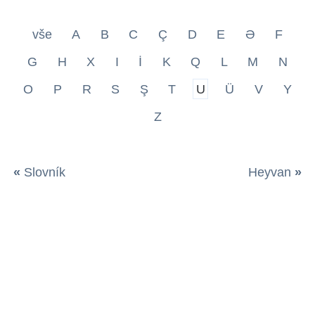
vše
A
B
C
Ç
D
E
Ə
F
G
H
X
I
İ
K
Q
L
M
N
O
P
R
S
Ş
T
U
Ü
V
Y
Z
«
Slovník
Heyvan
»