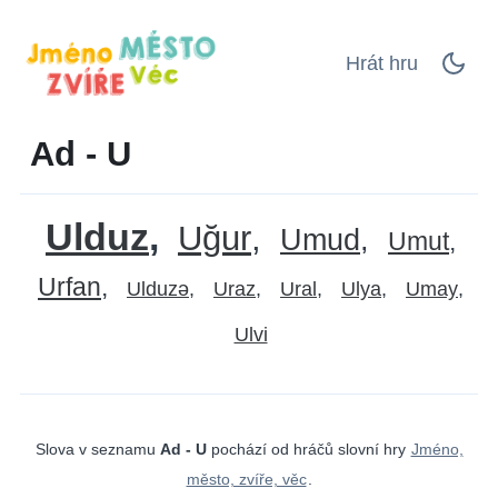
Hrát hru
Ad - U
Ulduz
Uğur
Umud
Umut
Urfan
Ulduzə
Uraz
Ural
Ulya
Umay
Ulvi
Slova v seznamu
Ad - U
pochází od hráčů slovní hry
Jméno,
město, zvíře, věc
.