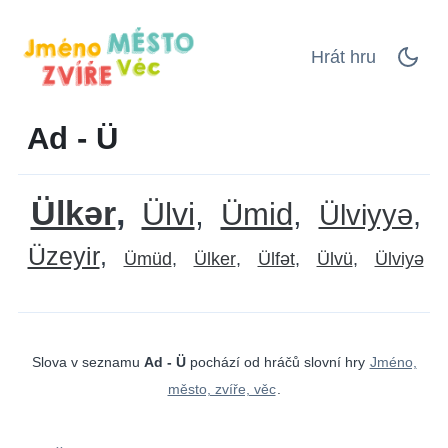
Hrát hru
Ad - Ü
Ülkər
Ülvi
Ümid
Ülviyyə
Üzeyir
Ümüd
Ülker
Ülfət
Ülvü
Ülviyə
Slova v seznamu
Ad - Ü
pochází od hráčů slovní hry
Jméno,
město, zvíře, věc
.