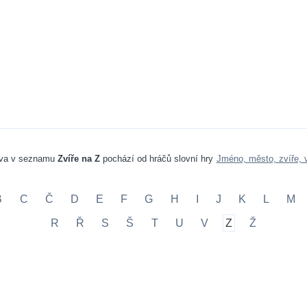
va v seznamu
Zvíře na Z
pochází od hráčů slovní hry
Jméno, město, zvíře, 
B
C
Č
D
E
F
G
H
I
J
K
L
M
R
Ř
S
Š
T
U
V
Z
Ž