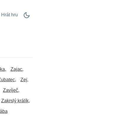
Hrát hru
čka
Zajac
Zubatec
Zej
Zavíječ
Zakrslý králík
žába