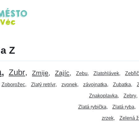
na Z
a
Zubr
Zmije
Zajíc
Zebu
Zlatohlávek
Zebři
Zoborožec
Zlatý retrívr
zvonek
závojnatka
Zubatka
Znakoplavka
Zebry
Zlatá rybička
Zlatá ryba
zrzek
Zelená 