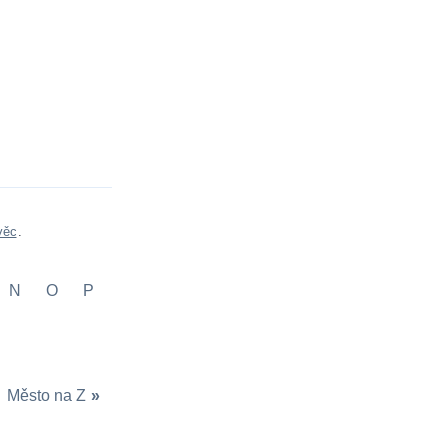
věc
.
N
O
P
Město na Z
»