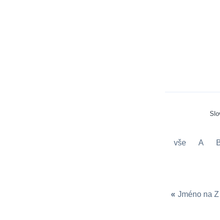
Slo
vše
A
«
Jméno na Z