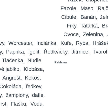
Fazole
Maso
Raj
Cibule
Banán
žel
Fíky
Tatarka
Br
Ovoce
Zelenina
vy
Worcester
Indiánka
Kuře
Ryba
Hráše
y
Paprika
Igelit
Ředkvičky
Jitrnice
Tvaro
Tlačenka
Nudle
Reklama
é jablko
Klobása
Angrešt
Kokos
Čokoláda
ředkev
y
žampiony
datle
rst
Flašku
Vodu