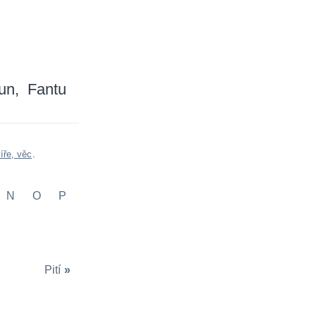
un
Fantu
íře, věc
.
N
O
P
Pití
»