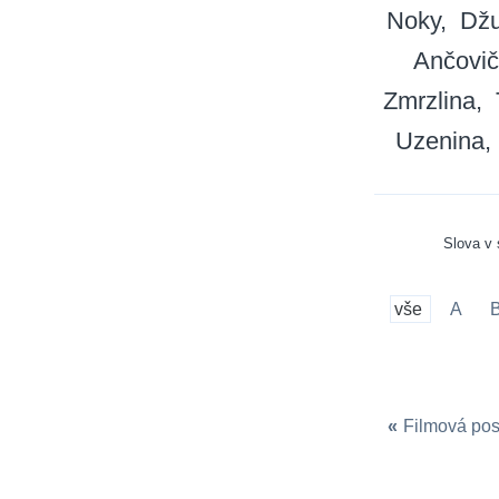
Noky
Dž
Ančovič
Zmrzlina
Uzenina
Slova v
vše
A
«
Filmová pos