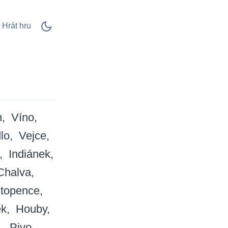
Hrát hru
n
Víno
lo
Vejce
Indiánek
Chalva
topence
ek
Houby
c
Pivo