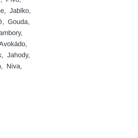
če
Jablko
é
Gouda
ambory
Avokádo
k
Jahody
h
Niva