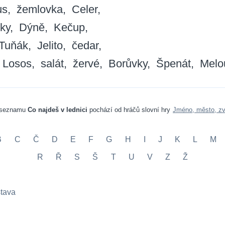
us
žemlovka
Celer
ky
Dýně
Kečup
Tuňák
Jelito
čedar
Losos
salát
žervé
Borůvky
Špenát
Melo
 seznamu
Co najdeš v lednici
pochází od hráčů slovní hry
Jméno, město, zv
B
C
Č
D
E
F
G
H
I
J
K
L
M
R
Ř
S
Š
T
U
V
Z
Ž
tava