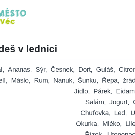
deš v lednici
l
Ananas
Sýr
Česnek
Dort
Guláš
Citro
elí
Máslo
Rum
Nanuk
Šunku
Řepa
žrád
Jídlo
Párek
Eidam
Salám
Jogurt
Chuťovka
Led
U
Okurka
Mléko
Lil
Řízek
Utopene