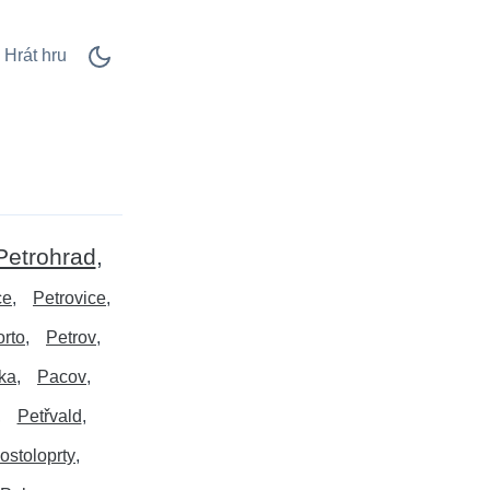
Hrát hru
Petrohrad
ce
Petrovice
orto
Petrov
ka
Pacov
Petřvald
ostoloprty