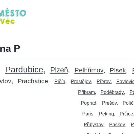
na P
Pardubice
Plzeň
Pelhřimov
Písek
vlov
Prachatice
Pičín
Prostějov
Přerov
Pavlovi
Příbram
Poděbrady
P
Poprad
Prešov
Polič
Paris
Peking
Prčice
Přibyslav
Paskov
P