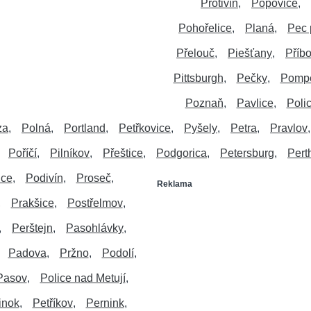
Protivín
Popovice
Pohořelice
Planá
Pec 
Přelouč
Piešťany
Příbo
Pittsburgh
Pečky
Pomp
Poznaň
Pavlice
Poli
za
Polná
Portland
Petřkovice
Pyšely
Petra
Pravlov
Poříčí
Pilníkov
Přeštice
Podgorica
Petersburg
Pert
ice
Podivín
Proseč
Reklama
Prakšice
Postřelmov
Perštejn
Pasohlávky
Padova
Pržno
Podolí
Pasov
Police nad Metují
inok
Petříkov
Pernink