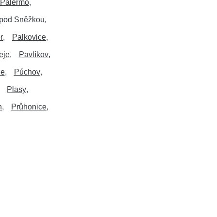
Palermo
pod Sněžkou
r
Palkovice
eje
Pavlíkov
ce
Púchov
Plasy
h
Průhonice