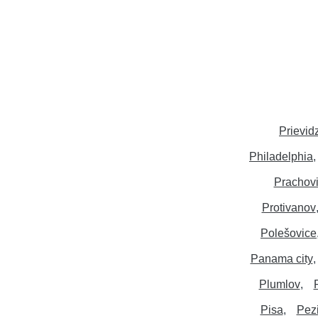
Prievid
Philadelphia
Prachov
Protivanov
Polešovice
Panama city
Plumlov
Pisa
Pez