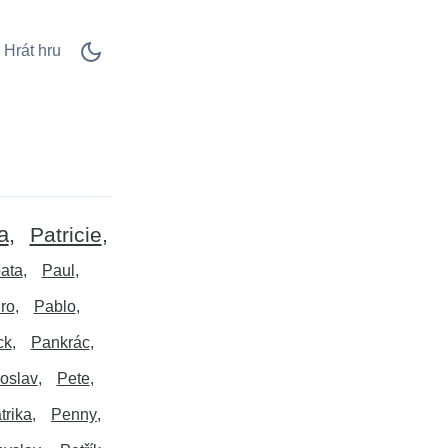
Hrát hru
a
Patricie
ata
Paul
ro
Pablo
ck
Pankrác
oslav
Pete
trika
Penny