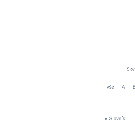
Slo
vše
A
«
Slovník