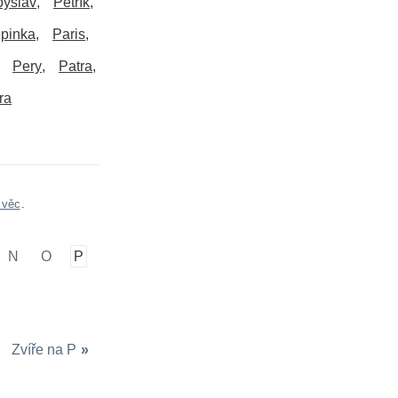
byslav
Petřík
pinka
Paris
Pery
Patra
ra
 věc
.
N
O
P
Zvíře na P
»