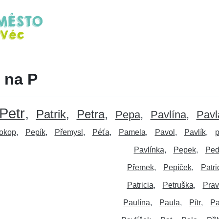
 na P
Petr
Patrik
Petra
Pepa
Pavlína
Pavl
okop
Pepík
Přemysl
Péťa
Pamela
Pavol
Pavlík
p
Pavlínka
Pepek
Ped
Přemek
Pepíček
Patri
Patricia
Petruška
Prav
Paulína
Paula
Pítr
Pa