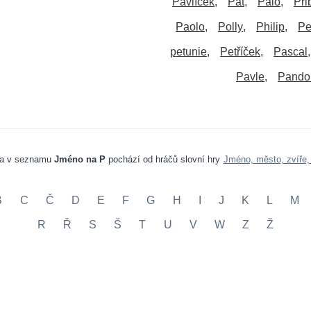
Pavlíček
Pat
Palo
Při
Paolo
Polly
Philip
Pe
petunie
Petříček
Pascal
Pavle
Pando
va v seznamu
Jméno na P
pochází od hráčů slovní hry
Jméno, město, zvíře,
B
C
Č
D
E
F
G
H
I
J
K
L
M
R
Ř
S
Š
T
U
V
W
Z
Ž