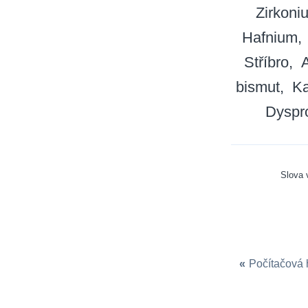
Zirkoni
Hafnium
Stříbro
bismut
Ka
Dyspr
Slova
«
Počítačová 