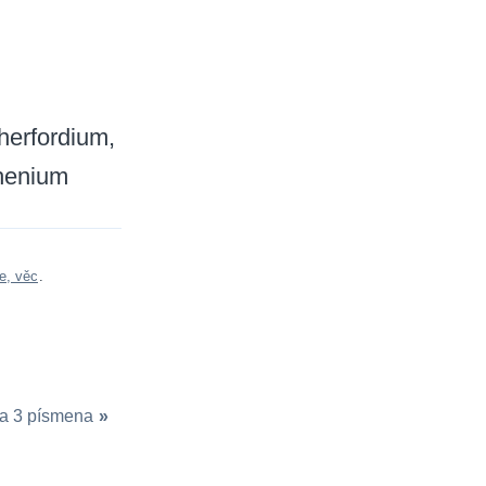
therfordium
henium
e, věc
.
a 3 písmena
»