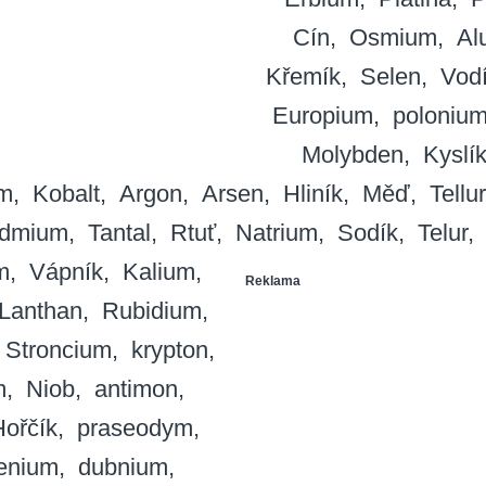
Cín
Osmium
Al
Křemík
Selen
Vod
Europium
poloniu
Molybden
Kyslí
m
Kobalt
Argon
Arsen
Hliník
Měď
Tellur
dmium
Tantal
Rtuť
Natrium
Sodík
Telur
m
Vápník
Kalium
Reklama
Lanthan
Rubidium
Stroncium
krypton
m
Niob
antimon
ořčík
praseodym
genium
dubnium