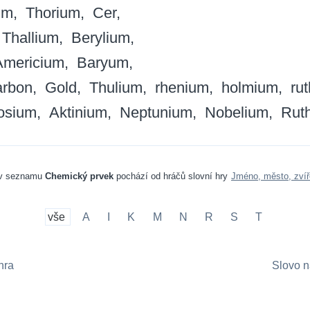
um
Thorium
Cer
Thallium
Berylium
Americium
Baryum
rbon
Gold
Thulium
rhenium
holmium
ru
osium
Aktinium
Neptunium
Nobelium
Rut
 v seznamu
Chemický prvek
pochází od hráčů slovní hry
Jméno, město, zvíř
vše
A
I
K
M
N
R
S
T
hra
Slovo n