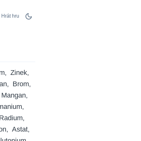
Hrát hru
um
Zinek
tan
Brom
Mangan
manium
Radium
on
Astat
lutonium