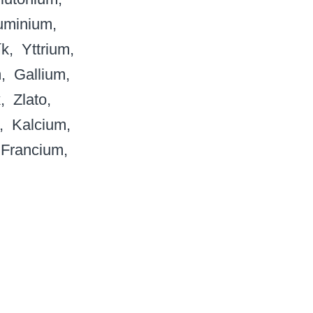
uminium
ík
Yttrium
m
Gallium
k
Zlato
Kalcium
Francium