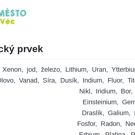
cký prvek
Xenon
jod
železo
Lithium
Uran
Ytterbi
lovo
Vanad
Síra
Dusík
Indium
Fluor
Ti
Nikl
Iridium
Bor
Einsteinium
Ger
Draslík
Galium
Fosfor
Radon
Ne
Erbium
Platina
P