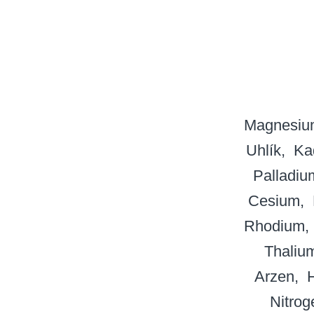
Magnesiu
Uhlík
Ka
Palladiu
Cesium
Rhodium
Thaliu
Arzen
H
Nitro