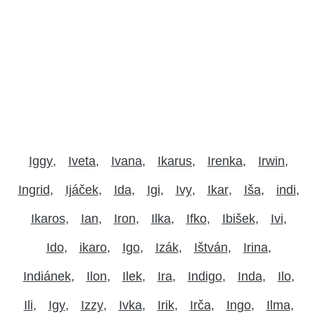
Iggy
Iveta
Ivana
Ikarus
Irenka
Irwin
Ingrid
Ijáček
Ida
Igi
Ivy
Ikar
Iša
indi
Ikaros
Ian
Iron
Ilka
Ifko
Ibišek
Ivi
Ido
ikaro
Igo
Izák
Ištván
Irina
Indiánek
Ilon
Ilek
Ira
Indigo
Inda
Ilo
Ili
Igy
Izzy
Ivka
Irik
Irča
Ingo
Ilma