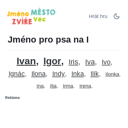
Hrát hru
Jméno pro psa na I
Ivan
Igor
Iris
Iva
Ivo
Ignác
Ilona
Indy
Inka
Ilík
Ilonka
Ina
Ilja
Irma
Irena
Reklama