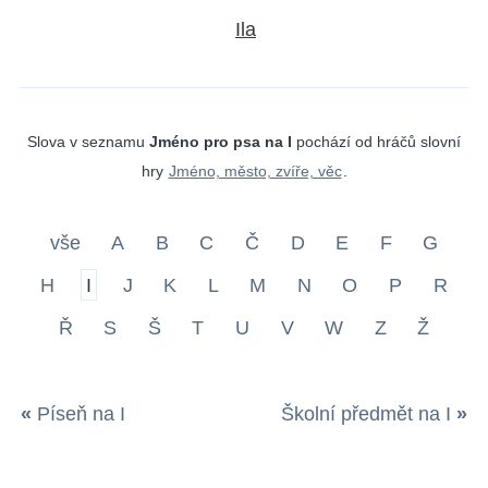
Ila
Slova v seznamu
Jméno pro psa na I
pochází od hráčů slovní
hry
Jméno, město, zvíře, věc
.
vše
A
B
C
Č
D
E
F
G
H
I
J
K
L
M
N
O
P
R
Ř
S
Š
T
U
V
W
Z
Ž
«
Píseň na I
Školní předmět na I
»