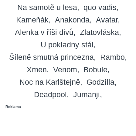
Na samotě u lesa
quo vadis
Kameňák
Anakonda
Avatar
Alenka v říši divů
Zlatovláska
U pokladny stál
Šíleně smutná princezna
Rambo
Xmen
Venom
Bobule
Noc na Karlštejně
Godzilla
Deadpool
Jumanji
Reklama