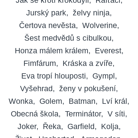
Jurský park
želvy ninja
Čertova nevěsta
Wolverine
Šest medvědů s cibulkou
Honza málem králem
Everest
Fimfárum
Kráska a zvíře
Eva tropí hlouposti
Gympl
Vyšehrad
ženy v pokušení
Wonka
Golem
Batman
Lví král
Obecná škola
Terminátor
V síti
Joker
Řeka
Garfield
Kolja