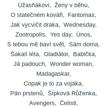
Úžasňákovi
Ženy v běhu
O statečném kováři
Fantomas
Jak vycvičit draka
Wednesday
Zootropolis
Yes day
Únos
S tebou mě baví svět
Sám doma
Šakalí léta
Gladiátor
Babička
Já padouch
Wonder woman
Madagaskar
Copak je to za vojáka
Pán prstenů
Šípková Růženka
Avengers
Čelisti