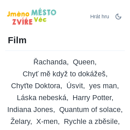
Hrát hru
Film
Řachanda
Queen
Chyť mě když to dokážeš
Chyťte Doktora
Úsvit
yes man
Láska nebeská
Harry Potter
Indiana Jones
Quantum of solace
Želary
X-men
Rychle a zběsile