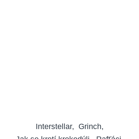
Interstellar
Grinch
Jak se krotí krokodýli
Rafťáci