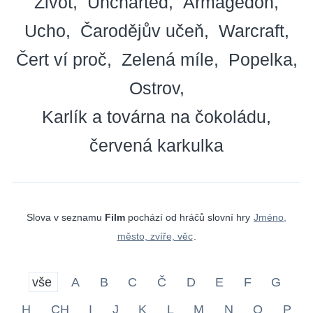
Život
Uncharted
Armagedon
Ucho
Čarodějův učeň
Warcraft
Čert ví proč
Zelená míle
Popelka
Ostrov
Karlík a továrna na čokoládu
červená karkulka
Slova v seznamu
Film
pochází od hráčů slovní hry
Jméno,
město, zvíře, věc
.
vše
A
B
C
Č
D
E
F
G
H
CH
I
J
K
L
M
N
O
P