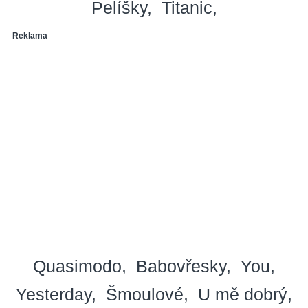
Pelíšky
Titanic
Reklama
Quasimodo
Babovřesky
You
Yesterday
Šmoulové
U mě dobrý