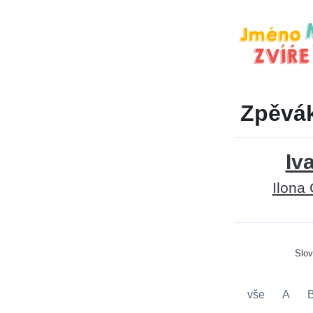
Zpěvák
Iv
Ilona
Slo
vše
A