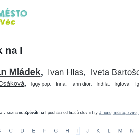
 na I
an Mládek
Ivan Hlas
Iveta Bartoš
 Csáková
Iggy pop
Inna
iann dior
Indila
Irglova
I
va v seznamu
Zpěvák na I
pochází od hráčů slovní hry
Jméno, město, zvíře,
B
C
D
E
F
G
H
I
J
K
L
M
N