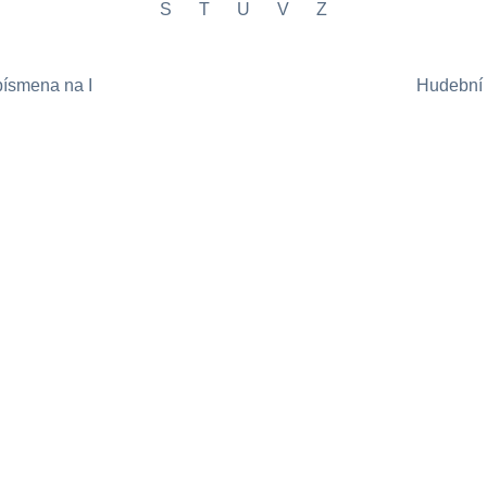
S
T
U
V
Z
písmena na I
Hudební 