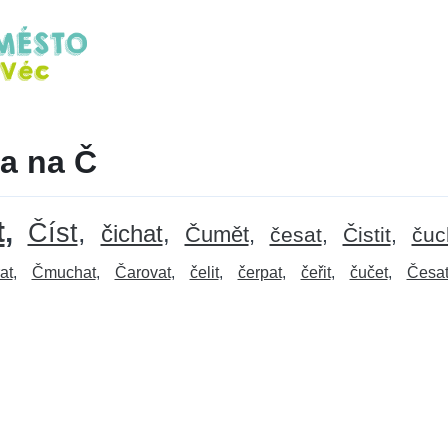
a na Č
t
Číst
čichat
Čumět
česat
Čistit
čuc
at
Čmuchat
Čarovat
čelit
čerpat
čeřit
čučet
Česat