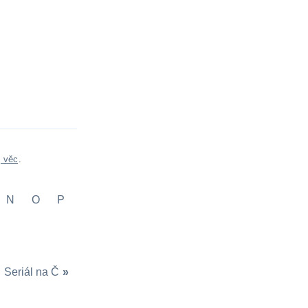
, věc
.
N
O
P
Seriál na Č
»