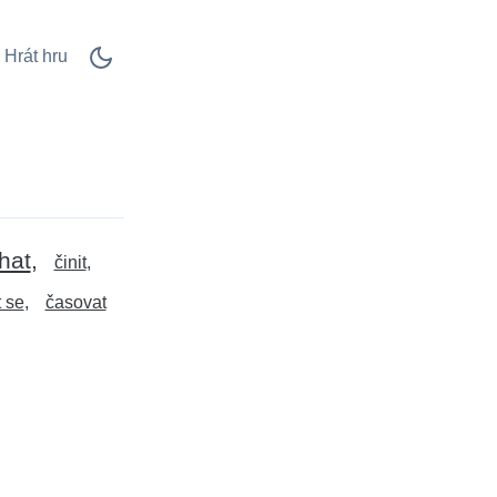
Hrát hru
hat
činit
 se
časovat