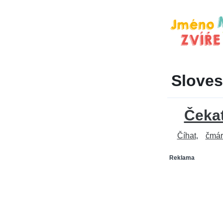
Sloves
Čeka
Číhat
čmár
Reklama