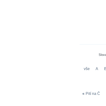
Slov
vše
A
«
Pití na Č