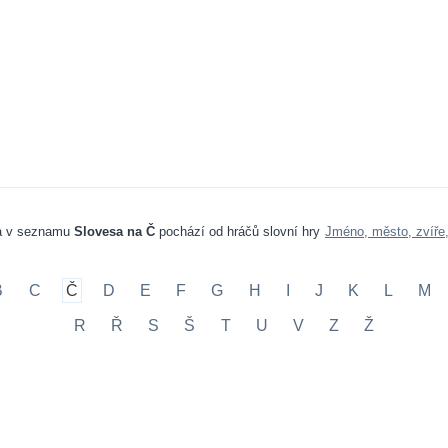
a v seznamu
Slovesa na Č
pochází od hráčů slovní hry
Jméno, město, zvíře
B
C
Č
D
E
F
G
H
I
J
K
L
M
R
Ř
S
Š
T
U
V
Z
Ž