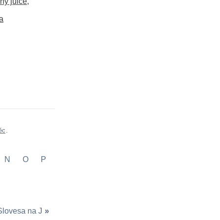
ný juice
a
ěc
.
N
O
P
Slovesa na J
»