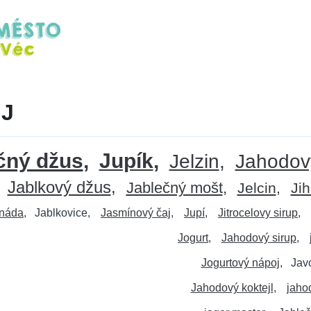
 J
čný džus
Jupík
Jelzin
Jahodov
Jablkový džus
Jablečný mošt
Jelcin
Ji
onáda
Jablkovice
Jasmínový čaj
Jupí
Jitrocelovy sirup
Jogurt
Jahodový sirup
Jogurtový nápoj
Jav
Jahodový koktejl
jaho