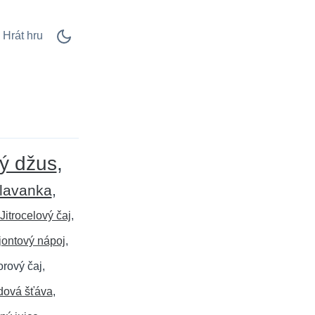
Hrát hru
ý džus
hlavanka
Jitrocelový čaj
jontový nápoj
orový čaj
dová šťáva