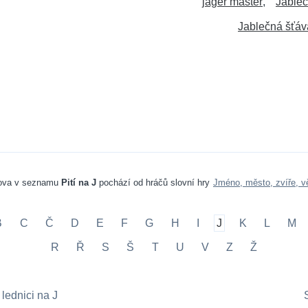
jager master
Jableč
Jablečná šťáv
ova v seznamu
Pití na J
pochází od hráčů slovní hry
Jméno, město, zvíře, v
B
C
Č
D
E
F
G
H
I
J
K
L
M
R
Ř
S
Š
T
U
V
Z
Ž
lednici na J