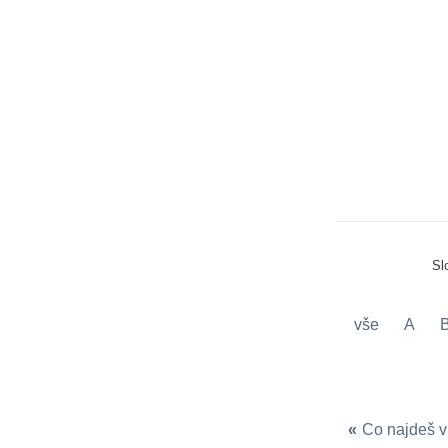
Sl
vše
A
«
Co najdeš v 